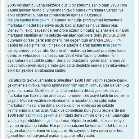
e
s
2005 yılından bu yana sektörde güçlü bir konuma sahip olan 1908 Film
a
Yapım gelişen teknolojiyi yakından takip ederek markalara yaratıcı ve
j
etkili çözümler sunan bir prodüksiyon ajansıdır. Özellikle
reklam tanıtım filmi çekimi
alanında sunduğu profesyonel hizmetlerle
markaların hedef kitleleriyle güçlü bağlar kurmasına yardımcı olur.
Deneyimli ekibi sayesinde her proje özgün bir bakış açısıyla ele alınarak
markanın kimliğini en iyi şekilde yansıtan içeriklere dönüştürülür. Dijital
dünyada görsel içeriklerin önemi her geçen gün artarken 1908 Film
Yapım bu değişime hızlı bir şekilde adapte olarak
tanıtım filmi çekimi
süreçlerinde fark yaratır. Kurumsal firmalardan bireysel projelere kadar
geniş bir yelpazede hizmet sunan 1908 Film Yapım projelerin tüm
aşamalarında titizlikle çalışır. Senaryo oluşturma, çekim planlaması ve
post prodüksiyon süreçlerinde sağladığı destekle markaların hikâyelerini
etkili bir şekilde anlatmasını sağlar.
Yaratıcılığı teknik uzmanlıkla birleştiren 1908 Film Yapım sadece klasik
çekimlerle sınırlı kalmayıp
animasyon film yapımı
konusunda da yenilikçi
çözümler sunar. Özellikle dijital platformlarda dikkat çekmek isteyen
markalar için hazırlanan animasyon projeleri izleyiciye farklı bir deneyim
yaşatır. Modern yazılım ve ekipmanlarla hazırlanan bu çalışmalar
markaların mesajlarını daha akılda kalıcı ve etkileyici bir şekilde
iletmelerine olanak tanır. Müzik ve görselliğin buluştuğu projelerde ise
1908 Film Yapım
klip çekimi
alanındaki deneyimiyle öne çıkar. Sanatçılar
ve müzik prodüktörleri için hazırlanan kliplerde estetik, ritim ve hikâye
uyumu ön planda tutulur. Her proje sanatçının tarzına ve hedef kitlesine
uygun olarak planlanır ve uygulanır. Bu sayede ortaya çıkan işler hem
görsel hem de duygusal açıdan güçlü bir etki yaratır.