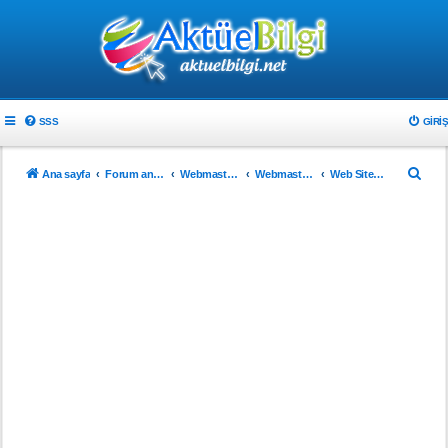
SSS
GIRIŞ
A
Ana sayfa
Forum ana sayfa
Webmaster & Tasarım
Webmasterlar için
Web Sitenizi Tanıtın..!
r
a