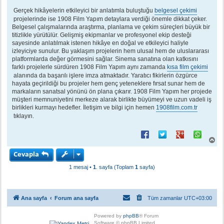
Gerçek hikâyelerin etkileyici bir anlatımla buluştuğu
belgesel çekimi
projelerinde ise 1908 Film Yapım detaylara verdiği önemle dikkat çeker.
Belgesel çalışmalarında araştırma, planlama ve çekim süreçleri büyük bir
titizlikle yürütülür. Gelişmiş ekipmanlar ve profesyonel ekip desteği
sayesinde anlatılmak istenen hikâye en doğal ve etkileyici haliyle
izleyiciye sunulur. Bu yaklaşım projelerin hem ulusal hem de uluslararası
platformlarda değer görmesini sağlar. Sinema sanatına olan katkısını
farklı projelerle sürdüren 1908 Film Yapım aynı zamanda
kısa film çekimi
alanında da başarılı işlere imza atmaktadır. Yaratıcı fikirlerin özgürce
hayata geçirildiği bu projeler hem genç yeteneklere fırsat sunar hem de
markaların sanatsal yönünü ön plana çıkarır. 1908 Film Yapım her projede
müşteri memnuniyetini merkeze alarak birlikte büyümeyi ve uzun vadeli iş
birlikleri kurmayı hedefler. İletişim ve bilgi için hemen
1908film.com.tr
tıklayın.
B
a
Cevapla
ş
a
1 mesaj •
1
. sayfa (Toplam
1
sayfa)
d
ö
n
Ana sayfa
Forum ana sayfa
Tüm zamanlar
UTC+03:00
Powered by
phpBB
® Forum
Software © phpBB Limited