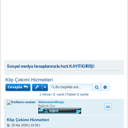
Sosyal medya hesaplarınızla hızlı KAYIT/GİRİŞ!
Klip Çekimi Hizmetleri
Cevapla
Ara
Gelişmiş a
1 mesaj •
1
. sayfa (Toplam
1
sayfa)
WebmasterBlogu
Bağımlı Üye
Klip Çekimi Hizmetleri
M
20 Nis 2026 [ 19:39 ]