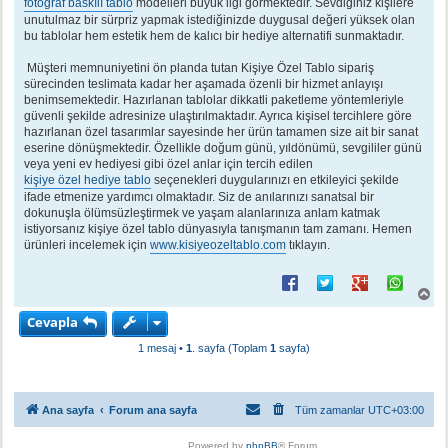
fotoğraf baskılı tablo
modelleri büyük ilgi görmektedir. Sevdiğiniz kişilere
unutulmaz bir sürpriz yapmak istediğinizde duygusal değeri yüksek olan
bu tablolar hem estetik hem de kalıcı bir hediye alternatifi sunmaktadır.
Müşteri memnuniyetini ön planda tutan Kişiye Özel Tablo sipariş
sürecinden teslimata kadar her aşamada özenli bir hizmet anlayışı
benimsemektedir. Hazırlanan tablolar dikkatli paketleme yöntemleriyle
güvenli şekilde adresinize ulaştırılmaktadır. Ayrıca kişisel tercihlere göre
hazırlanan özel tasarımlar sayesinde her ürün tamamen size ait bir sanat
eserine dönüşmektedir. Özellikle doğum günü, yıldönümü, sevgililer günü
veya yeni ev hediyesi gibi özel anlar için tercih edilen
kişiye özel hediye tablo
seçenekleri duygularınızı en etkileyici şekilde
ifade etmenize yardımcı olmaktadır. Siz de anılarınızı sanatsal bir
dokunuşla ölümsüzleştirmek ve yaşam alanlarınıza anlam katmak
istiyorsanız kişiye özel tablo dünyasıyla tanışmanın tam zamanı. Hemen
ürünleri incelemek için
www.kisiyeozeltablo.com
tıklayın.
B
a
Cevapla
ş
a
1 mesaj •
1
. sayfa (Toplam
1
sayfa)
d
ö
n
Ana sayfa
Forum ana sayfa
Tüm zamanlar
UTC+03:00
Powered by
phpBB
® Forum