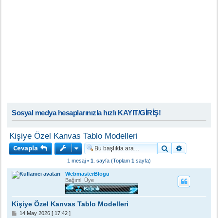
Sosyal medya hesaplarınızla hızlı KAYIT/GİRİŞ!
Kişiye Özel Kanvas Tablo Modelleri
Cevapla
Ara
Gelişmiş a
1 mesaj •
1
. sayfa (Toplam
1
sayfa)
WebmasterBlogu
Bağımlı Üye
Kişiye Özel Kanvas Tablo Modelleri
M
14 May 2026 [ 17:42 ]