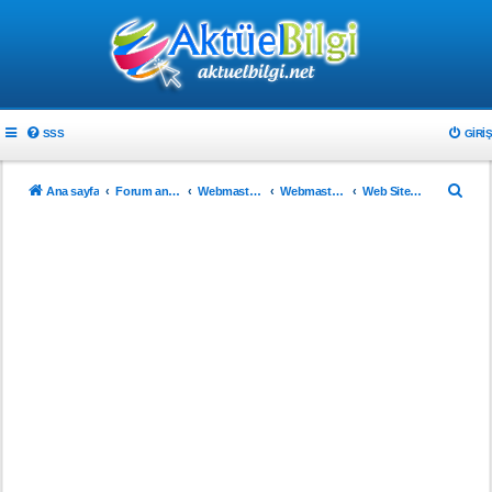
SSS
GIRIŞ
A
Ana sayfa
Forum ana sayfa
Webmaster & Tasarım
Webmasterlar için
Web Sitenizi Tanıtın..!
r
a