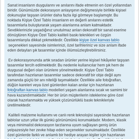
e
s
Sanat insanların duygularını ve anılarını ifade etmenin en özel yollarından
a
biridir. Günümüzde dekorasyon anlayışının değişmesiyle birlikte kişisel
j
dokunuşlar taşıyan ürünler daha fazla ilgi görmeye başlamıştır. Bu
noktada Kişiye Özel Tablo insanların en değerli anılarını estetik
tasarımlarla buluşturarak yaşam alanlarına anlam katmaktadır.
Sevdiklerinizle yaşadığınız unutulmaz anları dekoratif bir sanat eserine
dönüştüren Kişiye Özel Tablo kaliteli baskı teknikleri ve özgün
tasarımlarıyla dikkat çekmektedir. Özellikle
kişiye özel kanvas tablo
seçenekleri sayesinde isimlerinizi, özel tarihleriniz ve size anlam ifade
eden detayları şık tasarımlar içinde ölümsüzleştirebilirsiniz.
Ev dekorasyonunda artık sıradan ürünler yerine kişisel hikâyeler taşıyan
tasarımlar tercih edilmektedir. Bu nedenle kullanıcılar hem şık hem de
duygusal değeri olan ürünlere yönelmektedir. Kişiye Özel Tablo
tarafından hazırlanan tasarımlar sadece dekoratif bir obje değil aynı
zamanda güçlü bir anı niteliği taşımaktadır. Özellikle aile fotoğrafları,
düğün kareleri veya özel günlerden kalan anılar için hazırlanan
fotoğraftan kanvas tablo
modelleri yaşam alanlarına sıcak ve samimi bir
hava kazandırmaktadır. Her bir ürün müşterilerin isteklerine göre özel
olarak hazırlanmakta ve yüksek çözünürlüklü baskı teknikleriyle
üretilmektedir.
Kaliteli malzeme kullanımı ve canlı renk teknolojisi sayesinde hazırlanan
tablolar uzun yıllar ilk günkü görünümünü korumaktadır. Modern, klasik
veya minimalist dekorasyon tarzlarına uyum sağlayan geniş ürün
yelpazesiyle her zevke hitap eden seçenekler sunulmaktadır. Özellikle
özel günlerde farklı ve anlamlı bir hediye arayan kişiler için hazırlanan