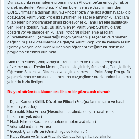
Dünyaca ünlü resim işleme programı olan Photoshop'un en güçlü rakibi
olarak gösterilen PaintShop Pro'nun bu en yeni ve Jasc firmasından
COREL firmasına taşınan sürümü Photoshop'a yine göz açtırmayacak gibi
gözüküyor. Paint Shop Pro eski sürümleri ile sadece amatör kullanıcılara
hitap eden bir programken şimdi profesyonel kullanıcıları bile şaşırtacak
yeniliklerle doldurulmuş. Bu sürüm en iyi Paint Shop Sürümü olarak
gösteriliyor ve sadece en kullanışlı fotoğraf düzenleme araçları
güncellemelerini içermeyi değil birçok yenilenmiş seçenek ve tamamen
değiştirilmiş eski özellikler ile de geliyor. Paint Shop Pro ile kolayca resim
işlemeyi ve yeni özellikleri kullanmayı öğrenebileceğiniz bir sistem de
programa eklenmiş durumda.
Arka Plan Silicisi, Warp Araçları, Yeni Filtreler ve Efektler, Perspektif
düzeltme aracı, Resim Motoru, Otomatikleştirilmiş üretkenlik, Genişletilmiş
Öğrenme Sistemi ve Dinamik özelleştirilebilmesi ile Paint Shop Pro grafik
yapımcılarının ve amatör kullanıcıların vazgeçilmez araçlarından biri olma
yolunda hızla ilerliyor.
Bu yeni sürümde eklenen özelliklere bir gözatacak olursak:
* Dijital Kamera Kirlilik Düzeltme Filtresi (Fotoğraflarınızı tarar ve hatalı
lekeleri yok eder)
* Kromatik Silici Filtresi (Nesnelerin etrafında oluşan hatalı renk
halkalarını yok eder)
* Flash Filtresi (Karanlık gölgelendirmeleri aydınlatır)
* Arka Işıklandırma Filtresi
* Gerçek Çizim Stilleri (Orjinal fırça ve kalemler)
* Palet Bıçağı ve Smear Aracı ile Canvas karışımları ve silimleri