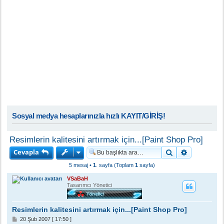
Sosyal medya hesaplarınızla hızlı KAYIT/GİRİŞ!
Resimlerin kalitesini artırmak için...[Paint Shop Pro]
Cevapla
Ara
Gelişmiş a
5 mesaj •
1
. sayfa (Toplam
1
sayfa)
VSaBaH
Tasarımcı Yönetici
Resimlerin kalitesini artırmak için...[Paint Shop Pro]
M
20 Şub 2007 [ 17:50 ]