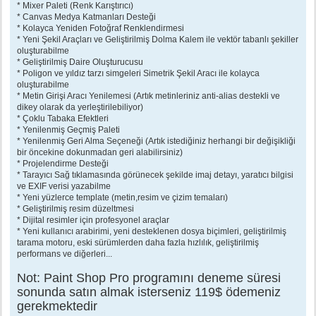
* Mixer Paleti (Renk Karıştırıcı)
* Canvas Medya Katmanları Desteği
* Kolayca Yeniden Fotoğraf Renklendirmesi
* Yeni Şekil Araçları ve Geliştirilmiş Dolma Kalem ile vektör tabanlı şekiller
oluşturabilme
* Geliştirilmiş Daire Oluşturucusu
* Poligon ve yıldız tarzı simgeleri Simetrik Şekil Aracı ile kolayca
oluşturabilme
* Metin Girişi Aracı Yenilemesi (Artık metinleriniz anti-alias destekli ve
dikey olarak da yerleştirilebiliyor)
* Çoklu Tabaka Efektleri
* Yenilenmiş Geçmiş Paleti
* Yenilenmiş Geri Alma Seçeneği (Artık istediğiniz herhangi bir değişikliği
bir öncekine dokunmadan geri alabilirsiniz)
* Projelendirme Desteği
* Tarayıcı Sağ tıklamasında görünecek şekilde imaj detayı, yaratıcı bilgisi
ve EXIF verisi yazabilme
* Yeni yüzlerce template (metin,resim ve çizim temaları)
* Geliştirilmiş resim düzeltmesi
* Dijital resimler için profesyonel araçlar
* Yeni kullanıcı arabirimi, yeni desteklenen dosya biçimleri, geliştirilmiş
tarama motoru, eski sürümlerden daha fazla hızlılık, geliştirilmiş
performans ve diğerleri...
Not: Paint Shop Pro programını deneme süresi
sonunda satın almak isterseniz 119$ ödemeniz
gerekmektedir