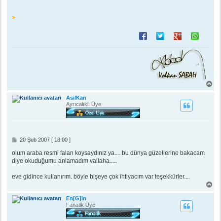
>
B
a
ş
AsilKan
a
Ayrıcalıklı Üye
d
ö
n
M
20 Şub 2007 [ 18:00 ]
e
s
olum araba resmi falan koysaydınız ya.... bu dünya güzellerine bakacam
a
diye okuduğumu anlamadım vallaha.....
j
eve gidince kullanırım. böyle bişeye çok ihtiyacım var teşekkürler....
B
a
ş
En[G]in
a
Fanatik Üye
d
ö