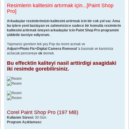
e
Resimlerin kalitesini artırmak için...[Paint Shop
s
a
Pro]
j
Arkadaşlar resimlerimizin kalitesini artirmak icin bir cok yol var. Ama
bu işlere yeni baslayan ve zahmetsizce sadece bir komutla resimlerin
kalitesini artirmak isteyen arkadaşlar icin Paint Shop Pro programini
şiddetle tavsiye ediyorum.
Yapmaniz gereken tek şey Psp da resmi acmak ve
Adjust>Photo Fix>Digital Camera Romoval
'a basmak ve karsiniza
acilacak pencereye
ok
demek.
Bu effecktin kaliteyi nasil arttirdigi asagidaki
iki resimde gorebilirsiniz.
Corel Paint Shop Pro (197 MB)
Kullanım Süresi:
30 Gün
Program Açıklaması: