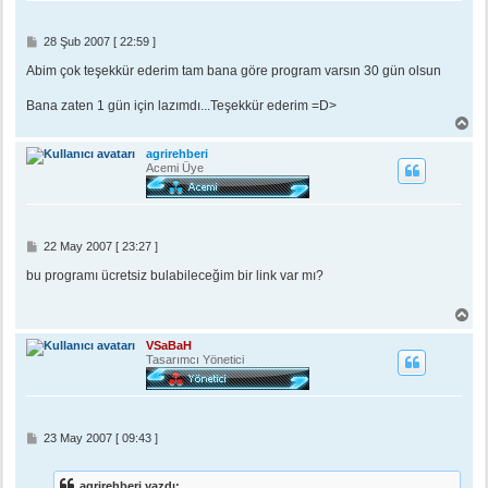
n
M
28 Şub 2007 [ 22:59 ]
e
s
Abim çok teşekkür ederim tam bana göre program varsın 30 gün olsun
a
j
Bana zaten 1 gün için lazımdı...Teşekkür ederim =D>
B
a
ş
agrirehberi
a
Acemi Üye
d
ö
n
M
22 May 2007 [ 23:27 ]
e
s
bu programı ücretsiz bulabileceğim bir link var mı?
a
j
B
a
ş
VSaBaH
a
Tasarımcı Yönetici
d
ö
n
M
23 May 2007 [ 09:43 ]
e
s
a
agrirehberi yazdı: