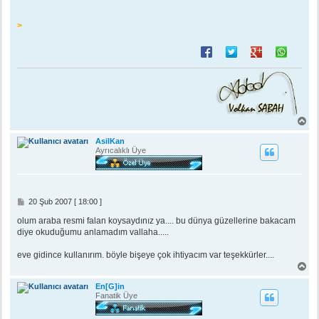
>
B
a
ş
AsilKan
a
Ayrıcalıklı Üye
d
ö
n
M
20 Şub 2007 [ 18:00 ]
e
s
olum araba resmi falan koysaydınız ya.... bu dünya güzellerine bakacam
a
diye okuduğumu anlamadım vallaha.....
j
eve gidince kullanırım. böyle bişeye çok ihtiyacım var teşekkürler....
B
a
ş
En[G]in
a
Fanatik Üye
d
ö