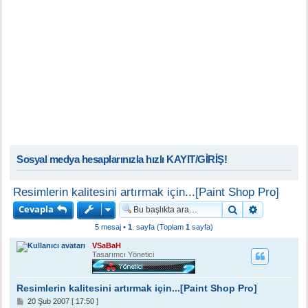
Sosyal medya hesaplarınızla hızlı KAYIT/GİRİŞ!
Resimlerin kalitesini artırmak için...[Paint Shop Pro]
Cevapla
Ara
Gelişmiş a
5 mesaj •
1
. sayfa (Toplam
1
sayfa)
VSaBaH
Tasarımcı Yönetici
Resimlerin kalitesini artırmak için...[Paint Shop Pro]
M
20 Şub 2007 [ 17:50 ]