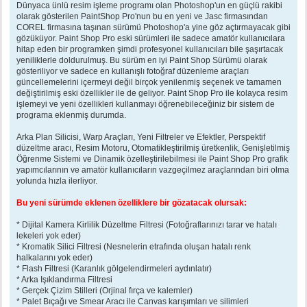
Dünyaca ünlü resim işleme programı olan Photoshop'un en güçlü rakibi
olarak gösterilen PaintShop Pro'nun bu en yeni ve Jasc firmasından
COREL firmasına taşınan sürümü Photoshop'a yine göz açtırmayacak gibi
gözüküyor. Paint Shop Pro eski sürümleri ile sadece amatör kullanıcılara
hitap eden bir programken şimdi profesyonel kullanıcıları bile şaşırtacak
yeniliklerle doldurulmuş. Bu sürüm en iyi Paint Shop Sürümü olarak
gösteriliyor ve sadece en kullanışlı fotoğraf düzenleme araçları
güncellemelerini içermeyi değil birçok yenilenmiş seçenek ve tamamen
değiştirilmiş eski özellikler ile de geliyor. Paint Shop Pro ile kolayca resim
işlemeyi ve yeni özellikleri kullanmayı öğrenebileceğiniz bir sistem de
programa eklenmiş durumda.
Arka Plan Silicisi, Warp Araçları, Yeni Filtreler ve Efektler, Perspektif
düzeltme aracı, Resim Motoru, Otomatikleştirilmiş üretkenlik, Genişletilmiş
Öğrenme Sistemi ve Dinamik özelleştirilebilmesi ile Paint Shop Pro grafik
yapımcılarının ve amatör kullanıcıların vazgeçilmez araçlarından biri olma
yolunda hızla ilerliyor.
Bu yeni sürümde eklenen özelliklere bir gözatacak olursak:
* Dijital Kamera Kirlilik Düzeltme Filtresi (Fotoğraflarınızı tarar ve hatalı
lekeleri yok eder)
* Kromatik Silici Filtresi (Nesnelerin etrafında oluşan hatalı renk
halkalarını yok eder)
* Flash Filtresi (Karanlık gölgelendirmeleri aydınlatır)
* Arka Işıklandırma Filtresi
* Gerçek Çizim Stilleri (Orjinal fırça ve kalemler)
* Palet Bıçağı ve Smear Aracı ile Canvas karışımları ve silimleri