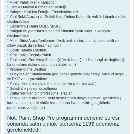
* Mixer Paleti (Renk Karıştırıcı)
* Canvas Medya Katmanları Desteği
* Kolayca Yeniden Fotoğraf Renklendirmesi
* Yeni Şekil Araçları ve Geliştirilmiş Dolma Kalem ile vektör tabanlı şekiller
oluşturabilme
* Geliştirilmiş Daire Oluşturucusu
* Poligon ve yıldız tarzı simgeleri Simetrik Şekil Aracı ile kolayca
oluşturabilme
* Metin Girişi Aracı Yenilemesi (Artık metinleriniz anti-alias destekli ve
dikey olarak da yerleştirilebiliyor)
* Çoklu Tabaka Efektleri
* Yenilenmiş Geçmiş Paleti
* Yenilenmiş Geri Alma Seçeneği (Artık istediğiniz herhangi bir değişikliği
bir öncekine dokunmadan geri alabilirsiniz)
* Projelendirme Desteği
* Tarayıcı Sağ tıklamasında görünecek şekilde imaj detayı, yaratıcı bilgisi
ve EXIF verisi yazabilme
* Yeni yüzlerce template (metin,resim ve çizim temaları)
* Geliştirilmiş resim düzeltmesi
* Dijital resimler için profesyonel araçlar
* Yeni kullanıcı arabirimi, yeni desteklenen dosya biçimleri, geliştirilmiş
tarama motoru, eski sürümlerden daha fazla hızlılık, geliştirilmiş
performans ve diğerleri...
Not: Paint Shop Pro programını deneme süresi
sonunda satın almak isterseniz 119$ ödemeniz
gerekmektedir