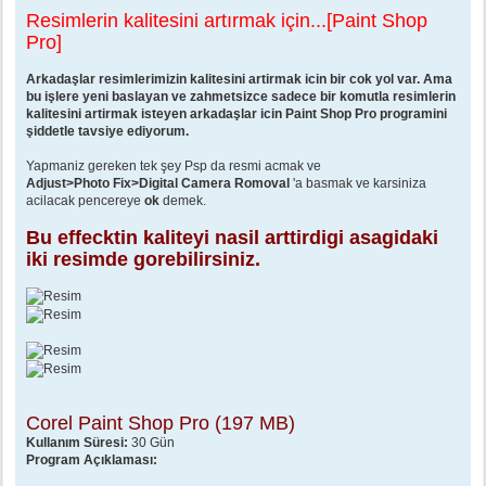
e
Resimlerin kalitesini artırmak için...[Paint Shop
s
a
Pro]
j
Arkadaşlar resimlerimizin kalitesini artirmak icin bir cok yol var. Ama
bu işlere yeni baslayan ve zahmetsizce sadece bir komutla resimlerin
kalitesini artirmak isteyen arkadaşlar icin Paint Shop Pro programini
şiddetle tavsiye ediyorum.
Yapmaniz gereken tek şey Psp da resmi acmak ve
Adjust>Photo Fix>Digital Camera Romoval
'a basmak ve karsiniza
acilacak pencereye
ok
demek.
Bu effecktin kaliteyi nasil arttirdigi asagidaki
iki resimde gorebilirsiniz.
Corel Paint Shop Pro (197 MB)
Kullanım Süresi:
30 Gün
Program Açıklaması: