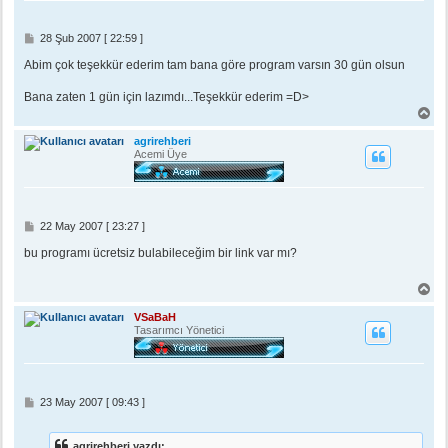
n
M
28 Şub 2007 [ 22:59 ]
e
s
Abim çok teşekkür ederim tam bana göre program varsın 30 gün olsun
a
j
Bana zaten 1 gün için lazımdı...Teşekkür ederim =D>
B
a
ş
agrirehberi
a
Acemi Üye
d
ö
n
M
22 May 2007 [ 23:27 ]
e
s
bu programı ücretsiz bulabileceğim bir link var mı?
a
j
B
a
ş
VSaBaH
a
Tasarımcı Yönetici
d
ö
n
M
23 May 2007 [ 09:43 ]
e
s
a
agrirehberi yazdı: