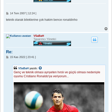
ö
n
M
14 Tem 2007 [ 12:24 ]
e
s
teknik olarak bileklerine çok hakim bence ronaldinho
a
j
B
a
ş
VSaBaH
a
Tasarımcı Yönetici
d
ö
n
Re:
M
15 Kas 2022 [ 23:41 ]
e
s
a
VSaBaH
yazdı:
j
Genç ve teknik olması ayrıyeten hırslı ve güçlü olması nedeniyle
oyumu Cristiano Ronaldo'ya veriyorum...