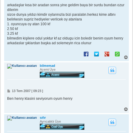
e
s
arkadaşlar kısa bir aradan sonra yine geldim baya bir surdu bundan ozur
a
dilerim
j
sizce dunya yıldızı kimdir oylarınızla bizi paralatın.herkez kime attını
belirkesin supriz hediyeler verilcek oy atanlara
1. oyuncuya oy atan 100 kf
2.50 kf
3.25 kf
bilmedim kişilere odul yoktur kf az oldugu icin boledir benim oyum henry
arkadaslar şıklardan başka ad solemeyin rica olunur
B
a
ş
bilmemad
a
Acemi Üye
d
ö
n
M
13 Tem 2007 [ 09:23 ]
e
s
Ben henry klasini seviyorum oyum henry
a
j
B
a
ş
sıfır
a
Ayrıcalıklı Üye
d
ö