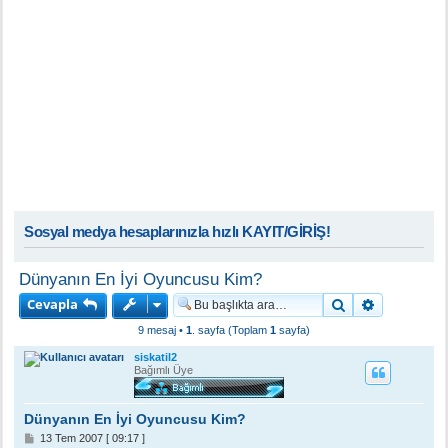
Sosyal medya hesaplarınızla hızlı KAYIT/GİRİŞ!
Dünyanın En İyi Oyuncusu Kim?
Cevapla
Ara
Gelişmiş a
9 mesaj •
1
. sayfa (Toplam
1
sayfa)
siskatil2
Bağımlı Üye
Dünyanın En İyi Oyuncusu Kim?
M
13 Tem 2007 [ 09:17 ]