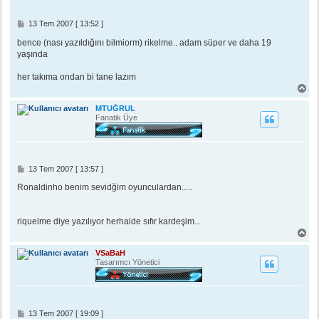
n
M
13 Tem 2007 [ 13:52 ]
e
s
bence (nası yazıldığını bilmiorm) rikelme.. adam süper ve daha 19
a
yaşında
j
her takıma ondan bi tane lazım
B
a
ş
MTUĞRUL
a
Fanatik Üye
d
ö
n
M
13 Tem 2007 [ 13:57 ]
e
s
Ronaldinho benim sevidğim oyunculardan.....
a
j
riquelme diye yazılıyor herhalde sıfır kardeşim...
B
a
ş
VSaBaH
a
Tasarımcı Yönetici
d
ö
n
M
13 Tem 2007 [ 19:09 ]