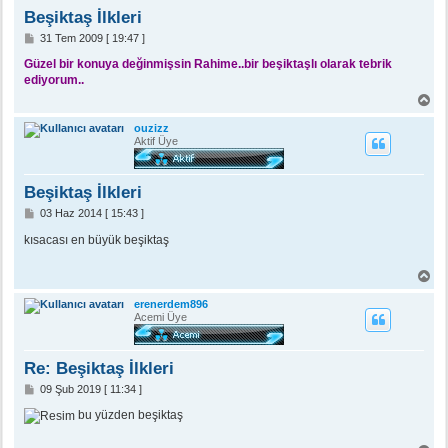
n
Beşiktaş İlkleri
M
31 Tem 2009 [ 19:47 ]
e
s
Güzel bir konuya değinmişsin Rahime..bir beşiktaşlı olarak tebrik
a
ediyorum..
j
B
a
ş
ouzizz
a
Aktif Üye
d
ö
n
Beşiktaş İlkleri
M
03 Haz 2014 [ 15:43 ]
e
s
kısacası en büyük beşiktaş
a
j
B
a
ş
erenerdem896
a
Acemi Üye
d
ö
n
Re: Beşiktaş İlkleri
M
09 Şub 2019 [ 11:34 ]
e
s
bu yüzden beşiktaş
a
j