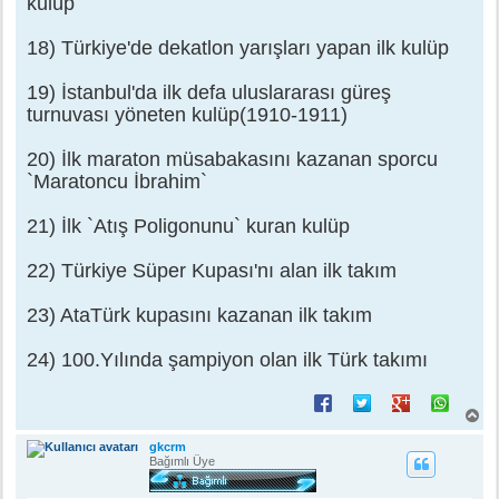
kulüp
18) Türkiye'de dekatlon yarışları yapan ilk kulüp
19) İstanbul'da ilk defa uluslararası güreş
turnuvası yöneten kulüp(1910-1911)
20) İlk maraton müsabakasını kazanan sporcu
`Maratoncu İbrahim`
21) İlk `Atış Poligonunu` kuran kulüp
22) Türkiye Süper Kupası'nı alan ilk takım
23) AtaTürk kupasını kazanan ilk takım
24) 100.Yılında şampiyon olan ilk Türk takımı
B
a
ş
gkcrm
a
Bağımlı Üye
d
ö