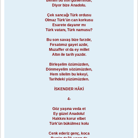
Benim bu son günlerimdir,
Diyor bize Anadolu.
Çek sancağı Türk ordusu
Olmaz Türk'ün can korkusu
Esarete dayanır mı
Türk vatanı, Türk namusu?
Bu son savaş bize farzdır,
Fırsatımız gayet azdır,
Muzaffer ol da ey millet
Altın ile tarih yazdır.
Birleşelim özümüzden,
Dönmeyelim sözümüzden,
Hem silelim bu lekeyi,
Tarihdeki yüzümüzden.
İSKENDER HÂKİ
4-
Göz yaşına veda et
Ey güzel Anadolu!
Hakkını korur elbet
Türk'ün bükülmez kolu
Cenk ederiz genç, koca