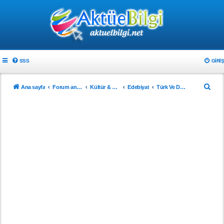
SSS
GIRIŞ
A
Ana sayfa
Forum ana sayfa
Kültür & Sanat
Edebiyat
Türk Ve Dünya Edebiyatı
r
a