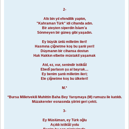
2-
Altı bin yıl efendilik yaptın,
"Kahraman Türk" idi cihanda adın.
Bir ateşten siperdin İslam'a
Sönmeyen bir güneş gibi yaşadın.
Ey büyük ünlü milletim ileri!
Hasmına çiğnetme koş bu şanlı yeri!
Düşmanın bir cihansa dostun
Hak Hakkın elbette müstakil yaşamak
Atıl, ez, vur, senindir istiklâl
Ebedî parlasın şu al bayrak…
Ey benim şanlı milletim ileri;
Ele çiğnetme koş bu ülkeleri!
M.*
*Bursa Milletvekili Muhittin Baha Bey Yarışmaya (M) rumuzu ile katıldı.
Müzakereler esnasında şiirini geri çekti.
3-
Ey Müslüman, ey Türk oğlu
Açıldı istiklâl yolu