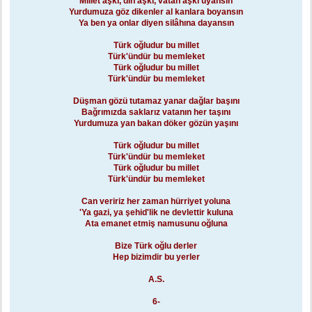
Millet aşkı, din aşkı, vatan aşkı uyansın
Yurdumuza göz dikenler al kanlara boyansın
Ya ben ya onlar diyen silâhına dayansın
Türk oğludur bu millet
Türk'ündür bu memleket
Türk oğludur bu millet
Türk'ündür bu memleket
Düşman gözü tutamaz yanar dağlar başını
Bağrımızda saklarız vatanın her taşını
Yurdumuza yan bakan döker gözün yaşını
Türk oğludur bu millet
Türk'ündür bu memleket
Türk oğludur bu millet
Türk'ündür bu memleket
Can veririz her zaman hürriyet yoluna
'Ya gazi, ya şehid'lik ne devlettir kuluna
Ata emanet etmiş namusunu oğluna
Bize Türk oğlu derler
Hep bizimdir bu yerler
A.S.
6-