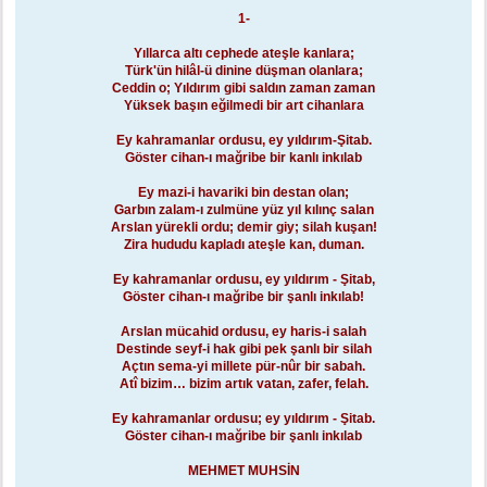
e
s
1-
a
j
Yıllarca altı cephede ateşle kanlara;
Türk'ün hilâl-ü dinine düşman olanlara;
Ceddin o; Yıldırım gibi saldın zaman zaman
Yüksek başın eğilmedi bir art cihanlara
Ey kahramanlar ordusu, ey yıldırım-Şitab.
Göster cihan-ı mağribe bir kanlı inkılab
Ey mazi-i havariki bin destan olan;
Garbın zalam-ı zulmüne yüz yıl kılınç salan
Arslan yürekli ordu; demir giy; silah kuşan!
Zira hududu kapladı ateşle kan, duman.
Ey kahramanlar ordusu, ey yıldırım - Şitab,
Göster cihan-ı mağribe bir şanlı inkılab!
Arslan mücahid ordusu, ey haris-i salah
Destinde seyf-i hak gibi pek şanlı bir silah
Açtın sema-yi millete pür-nûr bir sabah.
Atî bizim… bizim artık vatan, zafer, felah.
Ey kahramanlar ordusu; ey yıldırım - Şitab.
Göster cihan-ı mağribe bir şanlı inkılab
MEHMET MUHSİN