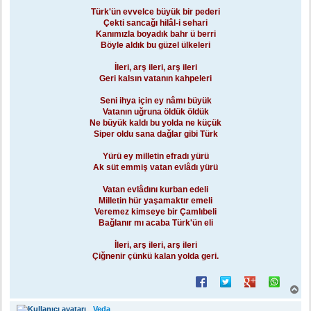
Türk'ün evvelce büyük bir pederi
Çekti sancağı hilâl-i sehari
Kanımızla boyadık bahr ü berri
Böyle aldık bu güzel ülkeleri
İleri, arş ileri, arş ileri
Geri kalsın vatanın kahpeleri
Seni ihya için ey nâmı büyük
Vatanın uğruna öldük öldük
Ne büyük kaldı bu yolda ne küçük
Siper oldu sana dağlar gibi Türk
Yürü ey milletin efradı yürü
Ak süt emmiş vatan evlâdı yürü
Vatan evlâdını kurban edeli
Milletin hür yaşamaktır emeli
Veremez kimseye bir Çamlıbeli
Bağlanır mı acaba Türk'ün eli
İleri, arş ileri, arş ileri
Çiğnenir çünkü kalan yolda geri.
B
a
ş
Veda