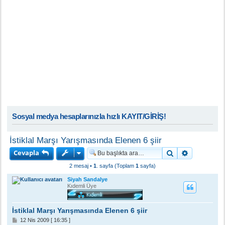
Sosyal medya hesaplarınızla hızlı KAYIT/GİRİŞ!
İstiklal Marşı Yarışmasında Elenen 6 şiir
Cevapla
Ara
Gelişmiş a
2 mesaj •
1
. sayfa (Toplam
1
sayfa)
Siyah Sandalye
Kıdemli Üye
İstiklal Marşı Yarışmasında Elenen 6 şiir
M
12 Nis 2009 [ 16:35 ]