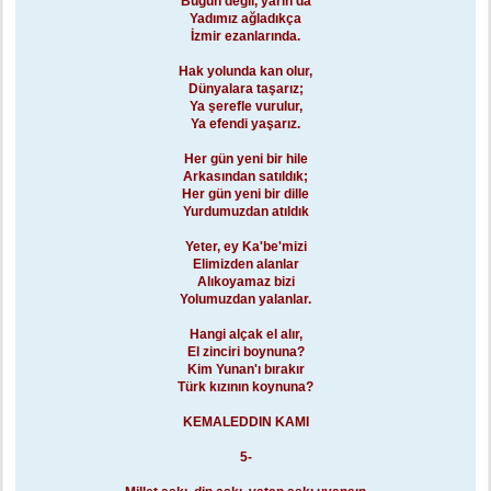
Bugün değil, yarın da
Yadımız ağladıkça
İzmir ezanlarında.
Hak yolunda kan olur,
Dünyalara taşarız;
Ya şerefle vurulur,
Ya efendi yaşarız.
Her gün yeni bir hile
Arkasından satıldık;
Her gün yeni bir dille
Yurdumuzdan atıldık
Yeter, ey Ka'be'mizi
Elimizden alanlar
Alıkoyamaz bizi
Yolumuzdan yalanlar.
Hangi alçak el alır,
El zinciri boynuna?
Kim Yunan'ı bırakır
Türk kızının koynuna?
KEMALEDDIN KAMI
5-