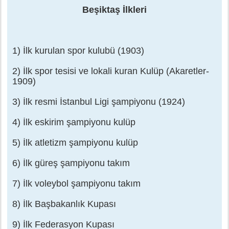
e
Beşiktaş İlkleri
s
a
j
1) İlk kurulan spor kulubü (1903)
2) İlk spor tesisi ve lokali kuran Kulüp (Akaretler-
1909)
3) İlk resmi İstanbul Ligi şampiyonu (1924)
4) İlk eskirim şampiyonu kulüp
5) İlk atletizm şampiyonu kulüp
6) İlk güreş şampiyonu takım
7) İlk voleybol şampiyonu takım
8) İlk Başbakanlık Kupası
9) İlk Federasyon Kupası