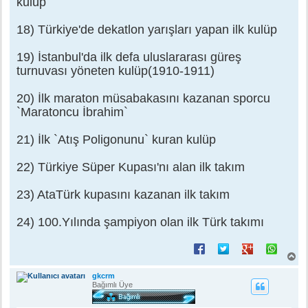
kulüp
18) Türkiye'de dekatlon yarışları yapan ilk kulüp
19) İstanbul'da ilk defa uluslararası güreş
turnuvası yöneten kulüp(1910-1911)
20) İlk maraton müsabakasını kazanan sporcu
`Maratoncu İbrahim`
21) İlk `Atış Poligonunu` kuran kulüp
22) Türkiye Süper Kupası'nı alan ilk takım
23) AtaTürk kupasını kazanan ilk takım
24) 100.Yılında şampiyon olan ilk Türk takımı
B
a
ş
gkcrm
a
Bağımlı Üye
d
ö