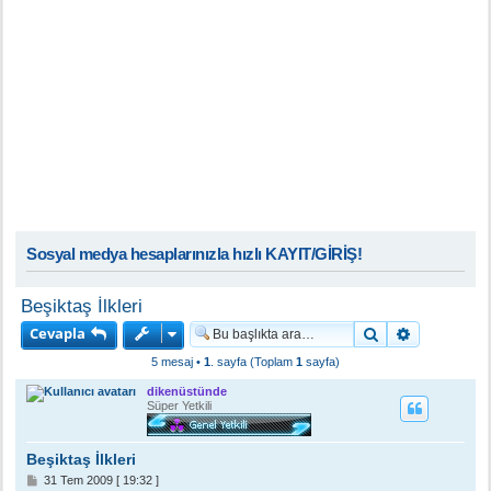
Sosyal medya hesaplarınızla hızlı KAYIT/GİRİŞ!
Beşiktaş İlkleri
Cevapla
Ara
Gelişmiş a
5 mesaj •
1
. sayfa (Toplam
1
sayfa)
dikenüstünde
Süper Yetkili
Beşiktaş İlkleri
M
31 Tem 2009 [ 19:32 ]