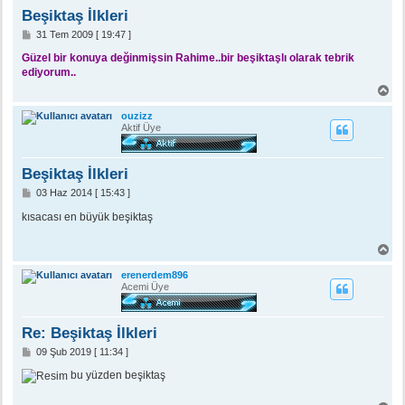
n
Beşiktaş İlkleri
M
31 Tem 2009 [ 19:47 ]
e
s
Güzel bir konuya değinmişsin Rahime..bir beşiktaşlı olarak tebrik
a
ediyorum..
j
B
a
ş
ouzizz
a
Aktif Üye
d
ö
n
Beşiktaş İlkleri
M
03 Haz 2014 [ 15:43 ]
e
s
kısacası en büyük beşiktaş
a
j
B
a
ş
erenerdem896
a
Acemi Üye
d
ö
n
Re: Beşiktaş İlkleri
M
09 Şub 2019 [ 11:34 ]
e
s
bu yüzden beşiktaş
a
j