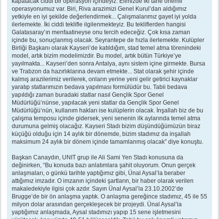
kapatacak ciddi bir operasyon içindeyiz. Elimizde iki tane önemli
operasyonumuz var. Biri, Riva arazimizi Genel Kurul’dan aldığımız
yetkiyle en iyi şekilde değerlendirmek... Çalışmalarımız gayet iyi yolda
ilerlemekte. İki ciddi teklifle ilgilenmekteyiz. Bu tekliflerden hangisi
Galatasaray’ın menfaatineyse onu tercih edeceğiz. Çok kısa zaman
içinde bu, sonuçlanmış olacak. Seyrantepe de hızla ilerlemekte. Kulüpler
Birliği Başkanı olarak Kayseri’de katıldığım, stad temel atma törenindeki
model, artık bizim modelimizdir. Bu model, artık bütün Türkiye’ye
yayılmakta... Kayseri’den sonra Antalya, aynı sistem içine girmekte. Bursa
ve Trabzon da hazırlıklarına devam etmekte... Stat olarak şehir içinde
kalmış arazilerimiz verilerek, onların yerine yeni gelir getirici kaynaklar
yaratıp statlarımızın bedava yapılması formülüdür bu. Tabii bedava
yapıldığı zaman buradaki statlar nasıl Gençlik Spor Genel
Müdürlüğü’nünse, yapılacak yeni statlar da Gençlik Spor Genel
Müdürlüğü’nün, kullanım hakları ise kulüplerin olacak. İnşallah biz de bu
çalışma temposu içinde gidersek, yeni senenin ilk aylarında temel atma
durumuna gelmiş olacağız. Kayseri Stadı bizim düşündüğümüzün biraz
küçüğü olduğu için 14 aylık bir dönemde, bizim stadımız da inşallah
maksimum 24 aylık bir dönem içinde tamamlanmış olacak” diye konuştu.
Başkan Canaydın, UNIT grup ile Ali Sami Yen Stadı konusuna da
değinirken, “Bu konuda bazı anlatımlara şahit oluyorum. Onun gerçek
anlaşmaları, o günkü tarihte yaptığımız gibi, Ünal Aysal’la beraber
attığımız imzadır. O imzanın içindeki şartların, bir haber olarak verilen
makaledekiyle ilgisi çok azdır. Sayın Ünal Aysal’la 23.10.2002’de
Brugge’de bir ön anlaşma yaptık. O anlaşma gereğince stadımız, 45 ile 55
milyon dolar arasından gerçekleşecek bir projeydi. Ünal Aysal’la
yaptığımız anlaşmada, Aysal stadımızı yapıp 15 sene işletmesini