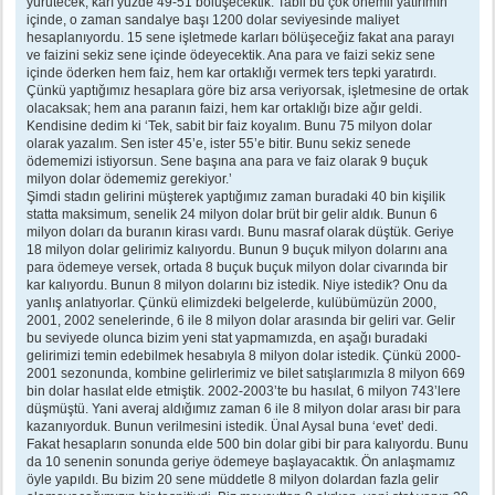
yürütecek, karı yüzde 49-51 bölüşecektik. Tabii bu çok önemli yatırımın
içinde, o zaman sandalye başı 1200 dolar seviyesinde maliyet
hesaplanıyordu. 15 sene işletmede karları bölüşeceğiz fakat ana parayı
ve faizini sekiz sene içinde ödeyecektik. Ana para ve faizi sekiz sene
içinde öderken hem faiz, hem kar ortaklığı vermek ters tepki yaratırdı.
Çünkü yaptığımız hesaplara göre biz arsa veriyorsak, işletmesine de ortak
olacaksak; hem ana paranın faizi, hem kar ortaklığı bize ağır geldi.
Kendisine dedim ki ‘Tek, sabit bir faiz koyalım. Bunu 75 milyon dolar
olarak yazalım. Sen ister 45’e, ister 55’e bitir. Bunu sekiz senede
ödememizi istiyorsun. Sene başına ana para ve faiz olarak 9 buçuk
milyon dolar ödememiz gerekiyor.’
Şimdi stadın gelirini müşterek yaptığımız zaman buradaki 40 bin kişilik
statta maksimum, senelik 24 milyon dolar brüt bir gelir aldık. Bunun 6
milyon doları da buranın kirası vardı. Bunu masraf olarak düştük. Geriye
18 milyon dolar gelirimiz kalıyordu. Bunun 9 buçuk milyon dolarını ana
para ödemeye versek, ortada 8 buçuk buçuk milyon dolar civarında bir
kar kalıyordu. Bunun 8 milyon dolarını biz istedik. Niye istedik? Onu da
yanlış anlatıyorlar. Çünkü elimizdeki belgelerde, kulübümüzün 2000,
2001, 2002 senelerinde, 6 ile 8 milyon dolar arasında bir geliri var. Gelir
bu seviyede olunca bizim yeni stat yapmamızda, en aşağı buradaki
gelirimizi temin edebilmek hesabıyla 8 milyon dolar istedik. Çünkü 2000-
2001 sezonunda, kombine gelirlerimiz ve bilet satışlarımızla 8 milyon 669
bin dolar hasılat elde etmiştik. 2002-2003’te bu hasılat, 6 milyon 743’lere
düşmüştü. Yani averaj aldığımız zaman 6 ile 8 milyon dolar arası bir para
kazanıyorduk. Bunun verilmesini istedik. Ünal Aysal buna ‘evet’ dedi.
Fakat hesapların sonunda elde 500 bin dolar gibi bir para kalıyordu. Bunu
da 10 senenin sonunda geriye ödemeye başlayacaktık. Ön anlaşmamız
öyle yapıldı. Bu bizim 20 sene müddetle 8 milyon dolardan fazla gelir