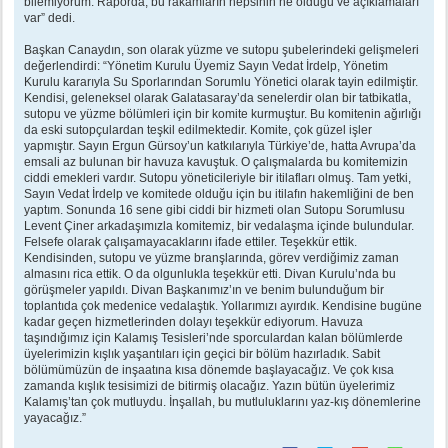
bilemiyorum. Raporda, bu rakamların hepsinin ne olduğu ve açıklamaları
var” dedi.
Başkan Canaydın, son olarak yüzme ve sutopu şubelerindeki gelişmeleri
değerlendirdi: “Yönetim Kurulu Üyemiz Sayın Vedat İrdelp, Yönetim
Kurulu kararıyla Su Sporlarından Sorumlu Yönetici olarak tayin edilmiştir.
Kendisi, geleneksel olarak Galatasaray’da senelerdir olan bir tatbikatla,
sutopu ve yüzme bölümleri için bir komite kurmuştur. Bu komitenin ağırlığı
da eski sutopçulardan teşkil edilmektedir. Komite, çok güzel işler
yapmıştır. Sayın Ergun Gürsoy’un katkılarıyla Türkiye’de, hatta Avrupa’da
emsali az bulunan bir havuza kavuştuk. O çalışmalarda bu komitemizin
ciddi emekleri vardır. Sutopu yöneticileriyle bir itilafları olmuş. Tam yetki,
Sayın Vedat İrdelp ve komitede olduğu için bu itilafın hakemliğini de ben
yaptım. Sonunda 16 sene gibi ciddi bir hizmeti olan Sutopu Sorumlusu
Levent Çiner arkadaşımızla komitemiz, bir vedalaşma içinde bulundular.
Felsefe olarak çalışamayacaklarını ifade ettiler. Teşekkür ettik.
Kendisinden, sutopu ve yüzme branşlarında, görev verdiğimiz zaman
almasını rica ettik. O da olgunlukla teşekkür etti. Divan Kurulu’nda bu
görüşmeler yapıldı. Divan Başkanımız’ın ve benim bulunduğum bir
toplantıda çok medenice vedalaştık. Yollarımızı ayırdık. Kendisine bugüne
kadar geçen hizmetlerinden dolayı teşekkür ediyorum. Havuza
taşındığımız için Kalamış Tesisleri’nde sporculardan kalan bölümlerde
üyelerimizin kışlık yaşantıları için geçici bir bölüm hazırladık. Sabit
bölümümüzün de inşaatına kısa dönemde başlayacağız. Ve çok kısa
zamanda kışlık tesisimizi de bitirmiş olacağız. Yazın bütün üyelerimiz
Kalamış’tan çok mutluydu. İnşallah, bu mutluluklarını yaz-kış dönemlerine
yayacağız.”