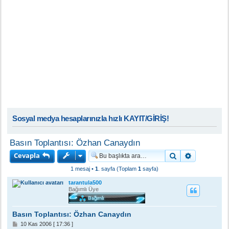
Sosyal medya hesaplarınızla hızlı KAYIT/GİRİŞ!
Basın Toplantısı: Özhan Canaydın
Cevapla
Ara
Gelişmiş a
1 mesaj •
1
. sayfa (Toplam
1
sayfa)
tarantula500
Bağımlı Üye
Basın Toplantısı: Özhan Canaydın
M
10 Kas 2006 [ 17:36 ]