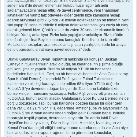
alamayacağımızın bir tespitiydi. Biz mevcuttan 8 alırken, yeni stat yapıp 20
sene hala 8’de devam etmemizin kulübümüze hiçbir artı gelir
sağlamayacağını hesap ettik. Ve gayet centilmence, yeni finansman
kaynakları ve yalnız faiz ödeyerek diğer gelirin bize kalmasını hesap
ederek arayışlara girdik. Şimdi 7-8 milyon dolar kazanan bir firmanın, yeni
stat yapıp 20 sene müddetle 8 milyon dolar kazanması, çok cazip bir olay
olarak gelmedi bize. Çünkü statlar da zaten 30 senede ekonomik ömrünü
bitiriyor. Yanlış anlatılıyor. Bizim hata yaptığımız anlatılıyor. Biz kulübün
menfaati için Ünal Bey ile de bunu konuştuk. Kendisine de izah ettik.
Mutlaka bu hesapları, aramızdaki anlaşmaları yanlış bilenlerle bir araya
gelip doğrusunu anlatmaya gayret edeceğiz” dedi.
Dünkü Galatasaray Divan Toplantısı hakkında da konuşan Başkan
Canaydın, “Gelirlerimizin afaki olduğu, bu kadar gelirin şişirme olduğu
gibi konuşmalar yapıldı. Burada 68 milyon YTL’lik bir bonservis
bedelinden bahsedildi. Evet, bu bir bonservis bedelidir. Ama Galatasaray
Spor Kulübü Derneği üzerindeki Profesyonel Futbol Takımımızın,
mahkeme ve bilirkişi kararıyla elde edilen 68 milyon YTL’lik değerle
Futbol A.Ş.’ye devrinden doğan bir gelirdir. Tabii bunu kulübümüzün
bonservis gelir hanesine yazacağız. Futbol A.Ş.’ye devrettiğimiz zaman
Futbol A.Ş. bunun aktifini alacak. Galatasaray Spor Kulübü Derneği’ne de
borçlu gözükecek. Tabii bunun haricinde gözden kaçan bir diğer gelir
daha var. O da 21 milyon YTL değerinde. Amatör şube ve altyapımızın da
Futbol A.Ş.’ye virman edilmesinden doğan gelir. Bunların hepsi, bilirkişi
raporuyla tespiti yapılan, devredilen olaylardır. Bu arada tabii Divan
Heyeti’ne bunlar yazılmış. Divan Heyeti’nin Mete İkiz, İzzet Ungan ve
Kemal Onar’dan teşkil ettiği komisyonunun raporlarında da var. Ama niye
bazı arkadaşlar, bu rapora rağmen, bunu görmeden konuştular,