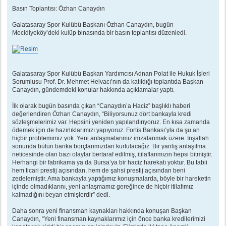
e
s
Basın Toplantısı: Özhan Canaydın
a
j
Galatasaray Spor Kulübü Başkanı Özhan Canaydın, bugün
Mecidiyeköy’deki kulüp binasında bir basın toplantısı düzenledi.
Galatasaray Spor Kulübü Başkan Yardımcısı Adnan Polat ile Hukuk İşleri
Sorumlusu Prof. Dr. Mehmet Helvacı’nın da katıldığı toplantıda Başkan
Canaydın, gündemdeki konular hakkında açıklamalar yaptı.
İlk olarak bugün basında çıkan “Canaydın’a Haciz” başlıklı haberi
değerlendiren Özhan Canaydın, “Biliyorsunuz dört bankayla kredi
sözleşmelerimiz var. Hepsini yeniden yapılandırıyoruz. En kısa zamanda
ödemek için de hazırlıklarımızı yapıyoruz. Fortis Bankası’yla da şu an
hiçbir problemimiz yok. Yeni anlaşmalarımız imzalanmak üzere. İnşallah
sonunda bütün banka borçlarımızdan kurtulacağız. Bir yanlış anlaşılma
neticesinde olan bazı olaylar bertaraf edilmiş, itilaflarımızın hepsi bitmiştir.
Herhangi bir fabrikama ya da Bursa’ya bir haciz harekatı yoktur. Bu tabii
hem ticari prestij açısından, hem de şahsi prestij açısından beni
zedelemiştir. Ama bankayla yaptığımız konuşmalarda, böyle bir hareketin
içinde olmadıklarını, yeni anlaşmamız gereğince de hiçbir itilafımız
kalmadığını beyan etmişlerdir” dedi.
Daha sonra yeni finansman kaynakları hakkında konuşan Başkan
Canaydın, “Yeni finansman kaynaklarımız için önce banka kredilerimizi