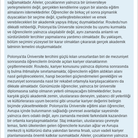
sağlamaktadır. Aileler, çocuklarının yalnızca bir üniversiteye
yerleşmelerini değil, gerçekten kendilerine uygun bir alanda eğitim
almalarını istemektedirler. Öğrenciler de birkaç yıl sonra pişmanlık
duyacakları bir seçime değil, içselleştirebilecekleri ve emek
verebilecekleri bir akademik yapıya ihtiyaç duymaktadırlar. Routedu'nun
dikkatli rehberliği, Polonya'da Üniversite sürecinde bu uyumu kurmakta
ve öğrencilerin yalnızca ulaşılabilir değil, aynı zamanda anlamlı ve
sürdürülebilir tercihler yapmalarına yardımcı olmaktadır. Bu yaklaşım,
bölüm seçimini yüzeysel bir karar olmaktan çıkararak gerçek akademik
tatminin temelini oluşturmaktadır.
Polonya'da Üniversite tercihini güçlü kılan unsurlardan biri de mezuniyet
sonrasında öğrencilerin önünde açılan kariyer olanaklarının
çeşitlenmesidir. Routedu, kariyer konusunu yalnızca diploma sonrasında
iş bulma ihtimaliyle sınırlamamakta; öğrencilerin eğitim aldıkları alanı
nasıl geliştireceklerini, hangi becerileri güçlendirmeleri gerektiğini ve
mezuniyet sonrasında nasıl bir rekabet ortamıyla karşılaşacaklarını da
dikkate almaktadır. Günümüzde öğrenciler, yalnızca bir üniversite
diplomasına sahip olmanın yeterli olmayacağını bilmektedirler; buna
karşılık güçlü akademik zemin, uluslararası deneyim, yabancı dil yeterliliği
ve kültürlerarası uyum becerisi gibi unsurlar kariyer değerini belirgin
biçimde yükseltmektedir. Polonya'da Üniversite eğitimi alan öğrenciler,
Avrupa içinde bulunmanın sağladığı çevresel avantajlar sayesinde
yalnızca ders odaklı değil, aynı zamanda mesleki farkındalık kazandıran
bir ortamla karşılaşmaktadırlar. Staj imkanları, uluslararası çevreyle
temas, farklı ülkelerden gelen öğrencilerle kurulan ağlar ve Avrupa
merkezli iş kültürünü daha yakından tanıma fırsatı, uzun vadeli kariyer
planlamasında önemli katkılar sunmaktadır. Aileler, çocuklarının yalnızca