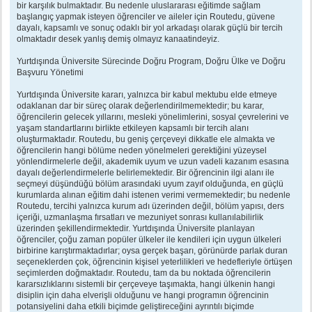
bir karşılık bulmaktadır. Bu nedenle uluslararası eğitimde sağlam
başlangıç yapmak isteyen öğrenciler ve aileler için Routedu, güvene
dayalı, kapsamlı ve sonuç odaklı bir yol arkadaşı olarak güçlü bir tercih
olmaktadır desek yanlış demiş olmayız kanaatindeyiz.
Yurtdışında Üniversite Sürecinde Doğru Program, Doğru Ülke ve Doğru
Başvuru Yönetimi
Yurtdışında Üniversite kararı, yalnızca bir kabul mektubu elde etmeye
odaklanan dar bir süreç olarak değerlendirilmemektedir; bu karar,
öğrencilerin gelecek yıllarını, mesleki yönelimlerini, sosyal çevrelerini ve
yaşam standartlarını birlikte etkileyen kapsamlı bir tercih alanı
oluşturmaktadır. Routedu, bu geniş çerçeveyi dikkatle ele almakta ve
öğrencilerin hangi bölüme neden yönelmeleri gerektiğini yüzeysel
yönlendirmelerle değil, akademik uyum ve uzun vadeli kazanım esasına
dayalı değerlendirmelerle belirlemektedir. Bir öğrencinin ilgi alanı ile
seçmeyi düşündüğü bölüm arasındaki uyum zayıf olduğunda, en güçlü
kurumlarda alınan eğitim dahi istenen verimi vermemektedir; bu nedenle
Routedu, tercihi yalnızca kurum adı üzerinden değil, bölüm yapısı, ders
içeriği, uzmanlaşma fırsatları ve mezuniyet sonrası kullanılabilirlik
üzerinden şekillendirmektedir. Yurtdışında Üniversite planlayan
öğrenciler, çoğu zaman popüler ülkeler ile kendileri için uygun ülkeleri
birbirine karıştırmaktadırlar; oysa gerçek başarı, görünürde parlak duran
seçeneklerden çok, öğrencinin kişisel yeterlilikleri ve hedefleriyle örtüşen
seçimlerden doğmaktadır. Routedu, tam da bu noktada öğrencilerin
kararsızlıklarını sistemli bir çerçeveye taşımakta, hangi ülkenin hangi
disiplin için daha elverişli olduğunu ve hangi programın öğrencinin
potansiyelini daha etkili biçimde geliştireceğini ayrıntılı biçimde