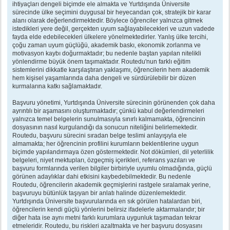
ihtiyaçları dengeli biçimde ele almakta ve Yurtdışında Üniversite
sürecinde ülke seçimini duygusal bir heyecandan çok, stratejik bir karar
alanı olarak değerlendirmektedir. Böylece öğrenciler yalnızca gitmek
istedikleri yere değil, gerçekten uyum sağlayabilecekleri ve uzun vadede
fayda elde edebilecekleri ülkelere yönelmektedirler. Yanlış ülke tercihi,
çoğu zaman uyum güçlüğü, akademik baskı, ekonomik zorlanma ve
motivasyon kaybı doğurmaktadır; bu nedenle baştan yapılan nitelikli
yönlendirme büyük önem taşımaktadır. Routedu'nun farklı eğitim
sistemlerini dikkatle karşılaştıran yaklaşımı, öğrencilerin hem akademik
hem kişisel yaşamlarında daha dengeli ve sürdürülebilir bir düzen
kurmalarına katkı sağlamaktadır.
Başvuru yönetimi, Yurtdışında Üniversite sürecinin görünenden çok daha
ayrıntılı bir aşamasını oluşturmaktadır; çünkü kabul değerlendirmeleri
yalnızca temel belgelerin sunulmasıyla sınırlı kalmamakta, öğrencinin
dosyasının nasıl kurgulandığı da sonucun niteliğini belirlemektedir.
Routedu, başvuru sürecini sıradan belge teslimi anlayışıyla ele
almamakta; her öğrencinin profilini kurumların beklentilerine uygun
biçimde yapılandırmaya özen göstermektedir. Not dökümleri, dil yeterlilik
belgeleri, niyet mektupları, özgeçmiş içerikleri, referans yazıları ve
başvuru formlarında verilen bilgiler birbiriyle uyumlu olmadığında, güçlü
görünen adaylıklar dahi etkisini kaybedebilmektedir. Bu nedenle
Routedu, öğrencilerin akademik geçmişlerini rastgele sıralamak yerine,
başvuruyu bütünlük taşıyan bir anlatı halinde düzenlemektedir.
Yurtdışında Üniversite başvurularında en sık görülen hatalardan biri,
öğrencilerin kendi güçlü yönlerini belirsiz ifadelerle aktarmalarıdır; bir
diğer hata ise aynı metni farklı kurumlara uygunluk taşımadan tekrar
etmeleridir. Routedu, bu riskleri azaltmakta ve her başvuru dosyasını