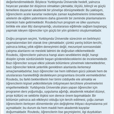
değerlendirmektedir. Böylece Yurtdışında Üniversite hedefi, yalnızca
heyecan yaratan bir düşünce olmaktan çıkmakta; ölçülü, bilinçli ve güçlü
temellere dayanan akademik bir yönelişe dönüşmektedir. Bu yaklaşım,
öğrencilerin acele kararlar nedeniyle zaman kaybetmelerini önlemekte,
ailelerin de eğitim yatırımlarını daha güvenilir bir zeminde planlamalarını
mümkün hale getirmektedir. Routedu'nun program ve ülke uyumunu
birlikte ele alan titiz danışmanlığı, uluslararası eğitimde sağlam başlangıç
yapmak isteyen öğrenciler için güçlü bir yön gösterici oluşturmaktadır.
Doğru program seçimi, Yurtdışında Üniversite sürecinin en belirleyici
aşamalarından biri olarak öne çıkmaktadır; çünkü yanlış bölüm tercihi,
yalnızca birkaç yıllık eğitim deneyimini değil, mezuniyet sonrasındaki
çalışma alanlarını ve mesleki tatmini de doğrudan etkilemektedir.
Routedu, öğrencilerin yalnızca hangi alanı sevdiklerini değil, hangi
disiplin içinde sürdürülebilir başarı gösterebileceklerini de incelemektedir.
Bazı öğrenciler sosyal etkisi yüksek bölümlere yönelmek istemektedirler,
bazı öğrenciler teknik yeterlilik gerektiren alanlarda ilerlemeyi
amaçlamaktadırlar, bazı öğrenciler ise hem istihdam gücü yüksek hem de
uluslararası hareketliliği destekleyen programlara öncelik vermektedirler.
Routedu, bu farklı beklentilerin her birini ciddiyetle ele almakta ve
öğrencilerin kişisel yetkinlikleriyle örtüşmeyen tercihlere yönelmelerini
engellemektedir. Yurtdışında Üniversite planı yapan öğrenciler için
programın ders yoğunluğu, uygulama ağırlığı, akademik rekabet düzeyi,
proje kültürü ve sektörle ilişkisi son derece önem taşımaktadır. Bir
bölümün yalnızca adı etkileyici olduğu için tercih edilmesi, çoğu zaman
öğrencilerin ilerleyen dönemlerde yön değiştirme ihtiyacı duymalarına yol
açmaktadır; bu durum da hem maddi hem akademik kayıplar
doğurmaktadır. Routedu, öğrencilerin lise geçmişlerini, ilgi duydukları