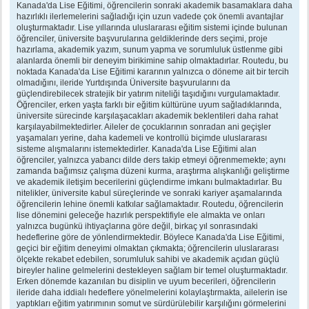
Kanada'da Lise Eğitimi, öğrencilerin sonraki akademik basamaklara daha
hazırlıklı ilerlemelerini sağladığı için uzun vadede çok önemli avantajlar
oluşturmaktadır. Lise yıllarında uluslararası eğitim sistemi içinde bulunan
öğrenciler, üniversite başvurularına geldiklerinde ders seçimi, proje
hazırlama, akademik yazım, sunum yapma ve sorumluluk üstlenme gibi
alanlarda önemli bir deneyim birikimine sahip olmaktadırlar. Routedu, bu
noktada Kanada'da Lise Eğitimi kararının yalnızca o döneme ait bir tercih
olmadığını, ileride Yurtdışında Üniversite başvurularını da
güçlendirebilecek stratejik bir yatırım niteliği taşıdığını vurgulamaktadır.
Öğrenciler, erken yaşta farklı bir eğitim kültürüne uyum sağladıklarında,
üniversite sürecinde karşılaşacakları akademik beklentileri daha rahat
karşılayabilmektedirler. Aileler de çocuklarının sonradan ani geçişler
yaşamaları yerine, daha kademeli ve kontrollü biçimde uluslararası
sisteme alışmalarını istemektedirler. Kanada'da Lise Eğitimi alan
öğrenciler, yalnızca yabancı dilde ders takip etmeyi öğrenmemekte; aynı
zamanda bağımsız çalışma düzeni kurma, araştırma alışkanlığı geliştirme
ve akademik iletişim becerilerini güçlendirme imkanı bulmaktadırlar. Bu
nitelikler, üniversite kabul süreçlerinde ve sonraki kariyer aşamalarında
öğrencilerin lehine önemli katkılar sağlamaktadır. Routedu, öğrencilerin
lise dönemini geleceğe hazırlık perspektifiyle ele almakta ve onları
yalnızca bugünkü ihtiyaçlarına göre değil, birkaç yıl sonrasındaki
hedeflerine göre de yönlendirmektedir. Böylece Kanada'da Lise Eğitimi,
geçici bir eğitim deneyimi olmaktan çıkmakta; öğrencilerin uluslararası
ölçekte rekabet edebilen, sorumluluk sahibi ve akademik açıdan güçlü
bireyler haline gelmelerini destekleyen sağlam bir temel oluşturmaktadır.
Erken dönemde kazanılan bu disiplin ve uyum becerileri, öğrencilerin
ileride daha iddialı hedeflere yönelmelerini kolaylaştırmakta, ailelerin ise
yaptıkları eğitim yatırımının somut ve sürdürülebilir karşılığını görmelerini