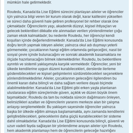
mümkün hale getirmektedir.
Routedu, Kanada'da Lise Eğitimi sürecini planlayan aileler ve öğrenciler
için yalnızca bilgi veren bir kurum olarak değil, karar kalitesini yükselten
ve süreci daha güvenli hale getiren profesyonel bir rehber olarak öne
çıkmaktadır. Öğrencilerin yaşı, akademik düzeyi, kişisel ihtiyaçları ve
gelecek beklentileri dikkatle ele alınmadan verilen yönlendirmeler çoğu
zaman eksik kalmaktadır; bu nedenle Routedu, her öğrenciyi kendi
koşulları içinde değerlendirmektedir. Kanada'da Lise Eğitimi konusunda
doğru tercih yapmak isteyen aileler, yalnızca okul adı duymayı yeterli
görmemekte; çocuklarının hangi eğitim ortamında gelişeceğini, nasıl bir
sosyal çevre içinde bulunacağını ve sonraki akademik basamaklara ne
ölçüde hazırlanacağını bilmek istemektedirler. Routedu, bu beklentilere
ayrıntılı ve sistemli yaklaşımıyla karşılık vermektedir. Öğrenciler, yeni bir
ülkede kendilerine uygun düzeni kurabilecekleri, derslerde ilerleme
gösterebilecekleri ve kişisel gelişimlerini sürdürebilecekleri seçeneklere
yönlendirilmektedirler. Aileler, çocuklarının geleceğini ilgilendiren bu
önemli kararı daha bilinçli ve daha sağlam verilere dayalı biçimde
alabilmektedirler. Kanada'da Lise Eğitimi gibi erken yaşta planlanan
uluslararası eğitim süreçlerinde güven, açıklık ve düzen büyük önem
taşımaktadır; Routedu da tam bu noktada sürecin dağılmasını önleyen,
belirsizlikleri azaltan ve öğrencilerin yararını merkeze alan bir çalışma
anlayışı sergilemektedir. Bu yaklaşım sayesinde öğrenciler yalnızca
başka bir ülkede eğitim almaya başlamamakta, aynı zamanda kendilerini
geliştirebilecekleri, geleceklerini daha güçlü kurabilecekleri bir sisteme
dahil olmaktadırlar. Kanada'da Lise Eğitimi konusunda bilinçli, güvenli ve
uzun vadeli fayda sağlayan bir yönlendirme arayan aileler için Routedu,
hem akademik planlamayı hem de öğrencilerin geleceğe hazırlığını