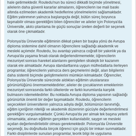
hale getirmektedir. Routedu'nun bu süreci dikkatli biçimde yönetmesi,
ailelerin daha güvenli kararlar almalarını, öğrencilerin ise mali baskı
altında ezilmeden akademik hedeflerine yönelmelerini sağlamaktadır.
Eğitim yatırımının yalnızca başlangıçta değil, bütün süreç boyunca
taşınabilir olması gerektiğini bilen öğrenciler ve aileler için Polonya'da
Üniversite, akılcı planlama ile güçlü sonuçlar üreten değerli bir seçenek
olarak öne çıkmaktadır.
Polonya'da Üniversite eğitiminin dikkat çeken bir başka yönü de Avrupa
diploma sistemine dahil olmanın öğrencilere sağladığı akademik ve
mesleki açılımdır. Routedu, bu avantajı yalnızca coğrafi bir yakınlık ya da
Avrupa'da yaşama fırsatı olarak değerlendirmemekte; öğrencilerin
mezuniyet sonrası hareket alanlarını genişleten stratejik bir kazanım
olarak ele almaktadır. Avrupa standartlarına uygun müfredatlarla ilerleyen
programlar, öğrencilerin yalnızca ders geçmelerini değil, alan bilgilerini
daha sistemli biçimde geliştirmelerini mümkün kılmaktadır. Öğrenciler,
Polonya'da Üniversite sürecinde aldıkları eğitimin uluslararası
görünürlüğünü önemsemektedirler; aileler de çocuklarının emeklerinin
mezuniyet sonrasında farklı ülkelerde ve farklı kurumlarda karşılık
bulmasını istemektedirler. Bu noktada Avrupa diploma yapısının sağladığı
görünürlük önemli bir değer taşımaktadır. Routedu, öğrencilerin
seçecekleri üniversitenin yalnızca adıyla değil, bölümünün tanınırlığı,
eğitim içeriğinin niteliği ve akademik düzeninin gücüyle değerlendirilmesi
gerektiğini vurgulamaktadır. Çünkü Avrupa'da yer almak tek başına yeterli
olmamakta; alınan eğitimin gerçekten kullanılabilir, saygın ve mesleki
açıdan değerlendirilebilir olması gerekmektedir. Polonya'da Üniversite
seçeneği, bu doğrultuda birçok öğrenci için güçlü bir imkan sunmaktadır.
Farklı disiplinlerde sunulan programlar, teorik bilgi ile uygulama