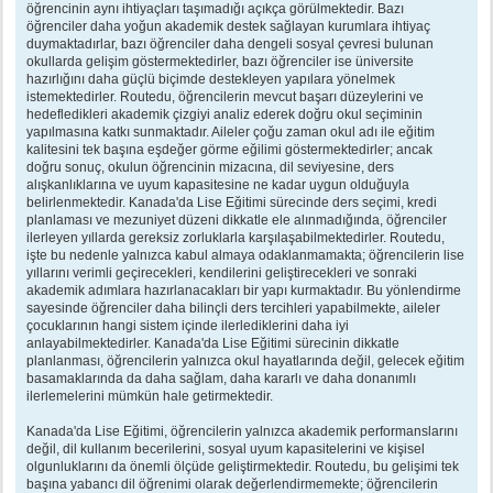
öğrencinin aynı ihtiyaçları taşımadığı açıkça görülmektedir. Bazı
öğrenciler daha yoğun akademik destek sağlayan kurumlara ihtiyaç
duymaktadırlar, bazı öğrenciler daha dengeli sosyal çevresi bulunan
okullarda gelişim göstermektedirler, bazı öğrenciler ise üniversite
hazırlığını daha güçlü biçimde destekleyen yapılara yönelmek
istemektedirler. Routedu, öğrencilerin mevcut başarı düzeylerini ve
hedefledikleri akademik çizgiyi analiz ederek doğru okul seçiminin
yapılmasına katkı sunmaktadır. Aileler çoğu zaman okul adı ile eğitim
kalitesini tek başına eşdeğer görme eğilimi göstermektedirler; ancak
doğru sonuç, okulun öğrencinin mizacına, dil seviyesine, ders
alışkanlıklarına ve uyum kapasitesine ne kadar uygun olduğuyla
belirlenmektedir. Kanada'da Lise Eğitimi sürecinde ders seçimi, kredi
planlaması ve mezuniyet düzeni dikkatle ele alınmadığında, öğrenciler
ilerleyen yıllarda gereksiz zorluklarla karşılaşabilmektedirler. Routedu,
işte bu nedenle yalnızca kabul almaya odaklanmamakta; öğrencilerin lise
yıllarını verimli geçirecekleri, kendilerini geliştirecekleri ve sonraki
akademik adımlara hazırlanacakları bir yapı kurmaktadır. Bu yönlendirme
sayesinde öğrenciler daha bilinçli ders tercihleri yapabilmekte, aileler
çocuklarının hangi sistem içinde ilerlediklerini daha iyi
anlayabilmektedirler. Kanada'da Lise Eğitimi sürecinin dikkatle
planlanması, öğrencilerin yalnızca okul hayatlarında değil, gelecek eğitim
basamaklarında da daha sağlam, daha kararlı ve daha donanımlı
ilerlemelerini mümkün hale getirmektedir.
Kanada'da Lise Eğitimi, öğrencilerin yalnızca akademik performanslarını
değil, dil kullanım becerilerini, sosyal uyum kapasitelerini ve kişisel
olgunluklarını da önemli ölçüde geliştirmektedir. Routedu, bu gelişimi tek
başına yabancı dil öğrenimi olarak değerlendirmemekte; öğrencilerin