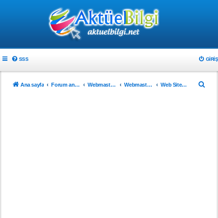
SSS
GIRIŞ
A
Ana sayfa
Forum ana sayfa
Webmaster & Tasarım
Webmasterlar için
Web Sitenizi Tanıtın..!
r
a