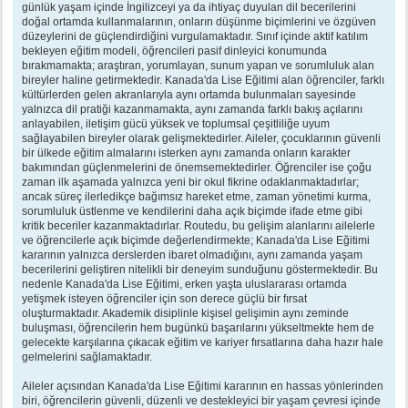
günlük yaşam içinde İngilizceyi ya da ihtiyaç duyulan dil becerilerini
doğal ortamda kullanmalarının, onların düşünme biçimlerini ve özgüven
düzeylerini de güçlendirdiğini vurgulamaktadır. Sınıf içinde aktif katılım
bekleyen eğitim modeli, öğrencileri pasif dinleyici konumunda
bırakmamakta; araştıran, yorumlayan, sunum yapan ve sorumluluk alan
bireyler haline getirmektedir. Kanada'da Lise Eğitimi alan öğrenciler, farklı
kültürlerden gelen akranlarıyla aynı ortamda bulunmaları sayesinde
yalnızca dil pratiği kazanmamakta, aynı zamanda farklı bakış açılarını
anlayabilen, iletişim gücü yüksek ve toplumsal çeşitliliğe uyum
sağlayabilen bireyler olarak gelişmektedirler. Aileler, çocuklarının güvenli
bir ülkede eğitim almalarını isterken aynı zamanda onların karakter
bakımından güçlenmelerini de önemsemektedirler. Öğrenciler ise çoğu
zaman ilk aşamada yalnızca yeni bir okul fikrine odaklanmaktadırlar;
ancak süreç ilerledikçe bağımsız hareket etme, zaman yönetimi kurma,
sorumluluk üstlenme ve kendilerini daha açık biçimde ifade etme gibi
kritik beceriler kazanmaktadırlar. Routedu, bu gelişim alanlarını ailelerle
ve öğrencilerle açık biçimde değerlendirmekte; Kanada'da Lise Eğitimi
kararının yalnızca derslerden ibaret olmadığını, aynı zamanda yaşam
becerilerini geliştiren nitelikli bir deneyim sunduğunu göstermektedir. Bu
nedenle Kanada'da Lise Eğitimi, erken yaşta uluslararası ortamda
yetişmek isteyen öğrenciler için son derece güçlü bir fırsat
oluşturmaktadır. Akademik disiplinle kişisel gelişimin aynı zeminde
buluşması, öğrencilerin hem bugünkü başarılarını yükseltmekte hem de
gelecekte karşılarına çıkacak eğitim ve kariyer fırsatlarına daha hazır hale
gelmelerini sağlamaktadır.
Aileler açısından Kanada'da Lise Eğitimi kararının en hassas yönlerinden
biri, öğrencilerin güvenli, düzenli ve destekleyici bir yaşam çevresi içinde