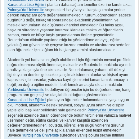
Kanada'da Lise Eğitimi
planları daha sağlam temeller üzerine kurulmakta,
Polonya'da Üniversite
seçenekleri ise yüzeysel karşılaştırmalar yerine
gerçek ihtiyaçlara göre değerlendirilmektedir. Kurum, öğrencilerin sadece
bugününü değil, birkaç yıl sonrasındaki akademik yönelimlerini ve
mesleki konumlarını da düşünerek hareket etmektedir. Bu bakış açısı,
başvuru sürecinde yaşanan kararsızlıkları azaltmakta ve öğrencilerin
zaman, emek ve bütçe kaybı yaşamalarının önüne geçmektedir.
Routedu'nun dikkatle yapılandırdığı bu yönlendirme anlayışı, eğitim
yolculuğuna güvenilir bir çerçeve kazandırmakta ve uluslararası hedefleri
olan öğrenciler için sağlam bir başlangıç zemini oluşturmaktadır.
Akademik yol haritasının güçlü olabilmesi için öğrencinin mevcut profilinin
doğru okunması büyük önem taşımaktadır ve Routedu bu noktada ayrıntılı
analiz yaklaşımıyla öne çıkmaktadır. Not ortalaması, yabancı dil düzeyi,
ilgi duyulan dersler, gelecekte çalışılmak istenen alanlar ve kişisel uyum
kapasitesi gibi unsurlar, yalnızca kayıt işlemlerini tamamlamak amacıyla
değil; en doğru eğitim modelini belirlemek amacıyla ele alınmaktadır.
Yurtdışında Üniversite
hedefleyen öğrenciler için bu değerlendirme, hangi
programların gerçekçi ve ulaşılabilir olduğunu göstermektedir.
Kanada'da Lise Eğitimi
planlayan öğrenciler bakımından ise yaşa uygun
okul modeli, akademik destek seviyesi, sosyal uyum ortamı ve disiplin
yapısı gibi başlıklar belirleyici hale gelmektedir.
Polonya'da Üniversite
seçeneği üzerinde duran öğrenciler de bölüm tercihlerini yalnızca maliyet
üzerinden değil, eğitim kalitesi ve kariyer karşılığı üzerinden
değerlendirmektedirler. Routedu, öğrencilerin güçlü yönlerini görünür
hale getirmekte ve gelişime açık alanları erkenden tespit etmektedir.
Böylece
Yurtdışında Üniversite
sürecinde yanlış bölüm seçme ihtimali