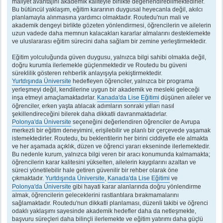
maliyet avantajını akademik kaliteyle birlikte değerlendirebilmektedirler.
Bu bütüncül yaklaşım, eğitim kararının duygusal heyecanla değil, akılcı
planlamayla alınmasına yardımcı olmaktadır. Routedu'nun mali ve
akademik dengeyi birlikte gözeten yönlendirmesi, öğrencilerin ve ailelerin
uzun vadede daha memnun kalacakları kararlar almalarını desteklemekte
ve uluslararası eğitim sürecini daha sağlam bir zemine yerleştirmektedir.
Eğitim yolculuğunda güven duygusu, yalnızca bilgi sahibi olmakla değil,
doğru kurumla ilerlemekle güçlenmektedir ve Routedu bu güveni
süreklilik gösteren rehberlik anlayışıyla pekiştirmektedir.
Yurtdışında Üniversite
hedefleyen öğrenciler, yalnızca bir programa
yerleşmeyi değil, kendilerine uygun bir akademik ve mesleki geleceği
inşa etmeyi amaçlamaktadırlar.
Kanada'da Lise Eğitimi
düşünen aileler ve
öğrenciler, erken yaşta atılacak adımların sonraki yılları nasıl
şekillendireceğini bilerek daha dikkatli davranmaktadırlar.
Polonya'da Üniversite
seçeneğini değerlendiren öğrenciler de Avrupa
merkezli bir eğitim deneyimini, erişilebilir ve planlı bir çerçevede yaşamak
istemektedirler. Routedu, bu beklentilerin her birini ciddiyetle ele almakta
ve her aşamada açıklık, düzen ve öğrenci yararı ekseninde ilerlemektedir.
Bu nedenle kurum, yalnızca bilgi veren bir aracı konumunda kalmamakta;
öğrencilerin karar kalitesini yükselten, ailelerin kaygılarını azaltan ve
süreci yönetilebilir hale getiren güvenilir bir rehber olarak öne
çıkmaktadır.
Yurtdışında Üniversite
,
Kanada'da Lise Eğitimi
ve
Polonya'da Üniversite
gibi hayati karar alanlarında doğru yönlendirme
almak, öğrencilerin geleceklerini rastlantılara bırakmamalarını
sağlamaktadır. Routedu'nun dikkatli planlaması, düzenli takibi ve öğrenci
odaklı yaklaşımı sayesinde akademik hedefler daha da netleşmekte,
başvuru süreçleri daha bilinçli ilerlemekte ve eğitim yatırımı daha güçlü