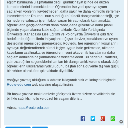
eğitim kurumuna ulaşmalarını değil, günlük hayat içinde de düzen
kurabilmelerini istemektedirler. Öğrenciler ise yeni çevreye uyum
sağlarken yönlerini kaybetmeden, daha sakin ve daha kontrollü ilerlemek
istemektedirler. Routedu'nun sunduğu bütüncül danışmanlık desteği, işte
bu nedenle yalnızca işlem takibi yapan bir yapı olarak kalmamakta;
öğrencilerin geçiş dönemini daha rahat, daha güvenli ve daha planlı
biçimde yaşamalarına katkı sağlamaktadır. Özellikle Yurtdışında
Üniversite, Kanada'da Lise Eğitimi ve Polonya'da Üniversite gibi farklı
hedeflerde, öğrencilerin ihtiyaçları değişse de vize, konaklama ve uyum
desteğinin önemi değişmemektedir. Routedu, her öğrencinin koşullarını
ayrı ayrı değerlendirerek süreci kişiye uygun hale getirmekte, ailelerin
kaygılarını azaltmakta ve öğrencilerin yeni akademik hayatlarına daha
sağlam adımlarla başlamalarını desteklemektedir. Bu nedenle Routedu,
yalnızca eğitim seçeneklerini tanıtan bir danışmanlık kurumu olarak değil,
öğrencilerin uluslararası yolculuğunu baştan sona güvenle taşıyan güçlü
bir rehber olarak öne çıkmaktadır diyebiliriz.
Aşağıya yazmış olduğumuz adrese tıklayarak hızlı ve kolay bir biçimde
Route-edu.com
web sitesine ulaşabilirsiniz.
Bir başka yazı ve makalemizde görüşmek üzere sizlere sevdiklerinizle
birlikte sağlıklı, mutlu ve güzel bir yaşam dileriz...
Adres:
https://route-edu.com
B
a