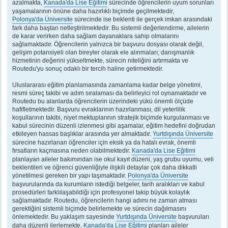
azalmakta,
Kanada'da Lise Eğitimi
sürecinde öğrencilerin uyum sorunları
yaşamalarının önüne daha hazırlıklı biçimde geçilmektedir,
Polonya'da Üniversite
sürecinde ise beklenti ile gerçek imkan arasındaki
fark daha baştan netleştirilmektedir. Bu sistemli değerlendirme, ailelerin
de karar verirken daha sağlam dayanaklara sahip olmalarını
sağlamaktadır. Öğrencilerin yalnızca bir başvuru dosyası olarak değil,
gelişim potansiyeli olan bireyler olarak ele alınmaları; danışmanlık
hizmetinin değerini yükseltmekte, sürecin niteliğini artırmakta ve
Routedu'yu sonuç odaklı bir tercih haline getirmektedir.
Uluslararası eğitim planlamasında zamanlama kadar belge yönetimi,
resmi süreç takibi ve adım sıralaması da belirleyici rol oynamaktadır ve
Routedu bu alanlarda öğrencilerin üzerindeki yükü önemli ölçüde
hafifletmektedir. Başvuru evraklarının hazırlanması, dil yeterlilik
koşullarının takibi, niyet mektuplarının stratejik biçimde kurgulanması ve
kabul sürecinin düzenli izlenmesi gibi aşamalar, eğitim hedefini doğrudan
etkileyen hassas başlıklar arasında yer almaktadır.
Yurtdışında Üniversite
sürecine hazırlanan öğrenciler için eksik ya da hatalı evrak, önemli
fırsatların kaçmasına neden olabilmektedir.
Kanada'da Lise Eğitimi
planlayan aileler bakımından ise okul kayıt düzeni, yaş grubu uyumu, veli
beklentileri ve öğrenci güvenliğiyle ilişkili detaylar çok daha dikkatli
yönetilmesi gereken bir yapı taşımaktadır.
Polonya'da Üniversite
başvurularında da kurumların istediği belgeler, tarih aralıkları ve kabul
prosedürleri farklılaşabildiği için profesyonel takip büyük kolaylık
sağlamaktadır. Routedu, öğrencilerin hangi adımı ne zaman atması
gerektiğini sistemli biçimde belirlemekte ve sürecin dağılmasını
önlemektedir. Bu yaklaşım sayesinde
Yurtdışında Üniversite
başvuruları
daha düzenli ilerlemekte,
Kanada'da Lise Eğitimi
planları aileler