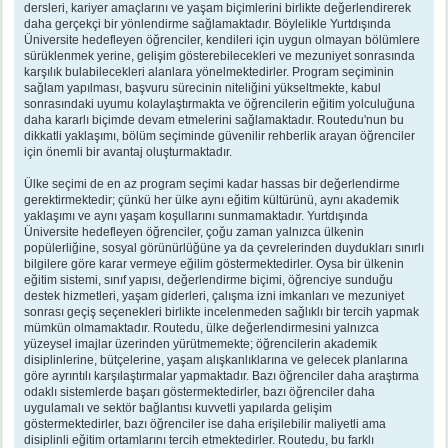
dersleri, kariyer amaçlarını ve yaşam biçimlerini birlikte değerlendirerek
daha gerçekçi bir yönlendirme sağlamaktadır. Böylelikle Yurtdışında
Üniversite hedefleyen öğrenciler, kendileri için uygun olmayan bölümlere
sürüklenmek yerine, gelişim gösterebilecekleri ve mezuniyet sonrasında
karşılık bulabilecekleri alanlara yönelmektedirler. Program seçiminin
sağlam yapılması, başvuru sürecinin niteliğini yükseltmekte, kabul
sonrasındaki uyumu kolaylaştırmakta ve öğrencilerin eğitim yolculuğuna
daha kararlı biçimde devam etmelerini sağlamaktadır. Routedu'nun bu
dikkatli yaklaşımı, bölüm seçiminde güvenilir rehberlik arayan öğrenciler
için önemli bir avantaj oluşturmaktadır.
Ülke seçimi de en az program seçimi kadar hassas bir değerlendirme
gerektirmektedir; çünkü her ülke aynı eğitim kültürünü, aynı akademik
yaklaşımı ve aynı yaşam koşullarını sunmamaktadır. Yurtdışında
Üniversite hedefleyen öğrenciler, çoğu zaman yalnızca ülkenin
popülerliğine, sosyal görünürlüğüne ya da çevrelerinden duydukları sınırlı
bilgilere göre karar vermeye eğilim göstermektedirler. Oysa bir ülkenin
eğitim sistemi, sınıf yapısı, değerlendirme biçimi, öğrenciye sunduğu
destek hizmetleri, yaşam giderleri, çalışma izni imkanları ve mezuniyet
sonrası geçiş seçenekleri birlikte incelenmeden sağlıklı bir tercih yapmak
mümkün olmamaktadır. Routedu, ülke değerlendirmesini yalnızca
yüzeysel imajlar üzerinden yürütmemekte; öğrencilerin akademik
disiplinlerine, bütçelerine, yaşam alışkanlıklarına ve gelecek planlarına
göre ayrıntılı karşılaştırmalar yapmaktadır. Bazı öğrenciler daha araştırma
odaklı sistemlerde başarı göstermektedirler, bazı öğrenciler daha
uygulamalı ve sektör bağlantısı kuvvetli yapılarda gelişim
göstermektedirler, bazı öğrenciler ise daha erişilebilir maliyetli ama
disiplinli eğitim ortamlarını tercih etmektedirler. Routedu, bu farklı