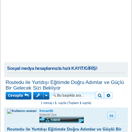
Sosyal medya hesaplarınızla hızlı KAYIT/GİRİŞ!
Routedu ile Yurtdışı Eğitimde Doğru Adımlar ve Güçlü
Bir Gelecek Sizi Bekliyor
Cevapla
Ara
Gelişmiş a
1 mesaj •
1
. sayfa (Toplam
1
sayfa)
Kenan06
Kıdemli Üye
Routedu ile Yurtdışı Eğitimde Doğru Adımlar ve Güçlü Bir