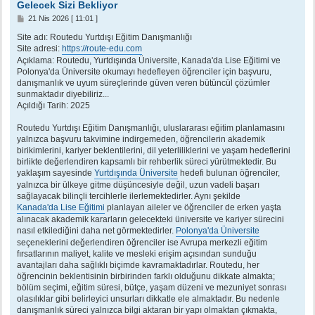
Gelecek Sizi Bekliyor
M
21 Nis 2026 [ 11:01 ]
e
s
Site adı: Routedu Yurtdışı Eğitim Danışmanlığı
a
Site adresi:
https://route-edu.com
j
Açıklama: Routedu, Yurtdışında Üniversite, Kanada'da Lise Eğitimi ve
Polonya'da Üniversite okumayı hedefleyen öğrenciler için başvuru,
danışmanlık ve uyum süreçlerinde güven veren bütüncül çözümler
sunmaktadır diyebiliriz...
Açıldığı Tarih: 2025
Routedu Yurtdışı Eğitim Danışmanlığı, uluslararası eğitim planlamasını
yalnızca başvuru takvimine indirgemeden, öğrencilerin akademik
birikimlerini, kariyer beklentilerini, dil yeterliliklerini ve yaşam hedeflerini
birlikte değerlendiren kapsamlı bir rehberlik süreci yürütmektedir. Bu
yaklaşım sayesinde
Yurtdışında Üniversite
hedefi bulunan öğrenciler,
yalnızca bir ülkeye gitme düşüncesiyle değil, uzun vadeli başarı
sağlayacak bilinçli tercihlerle ilerlemektedirler. Aynı şekilde
Kanada'da Lise Eğitimi
planlayan aileler ve öğrenciler de erken yaşta
alınacak akademik kararların gelecekteki üniversite ve kariyer sürecini
nasıl etkilediğini daha net görmektedirler.
Polonya'da Üniversite
seçeneklerini değerlendiren öğrenciler ise Avrupa merkezli eğitim
fırsatlarının maliyet, kalite ve mesleki erişim açısından sunduğu
avantajları daha sağlıklı biçimde kavramaktadırlar. Routedu, her
öğrencinin beklentisinin birbirinden farklı olduğunu dikkate almakta;
bölüm seçimi, eğitim süresi, bütçe, yaşam düzeni ve mezuniyet sonrası
olasılıklar gibi belirleyici unsurları dikkatle ele almaktadır. Bu nedenle
danışmanlık süreci yalnızca bilgi aktaran bir yapı olmaktan çıkmakta,