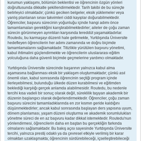
kurumun yaklaşımı, bölümün beklentisi ve öğrencinin özgün yönleri
doğrultusunda dikkatle şekillendirmektedir. Tarih takibi de bu süreçte
belirleyici olmaktadır; çünkü geciken belgeler, eksik yüklemeler veya
yanlış planlanan sınav takvimleri ciddi kayıplar doğurabilmektedir.
Öğrenciler, başvuru sürecinin yoğunluğu içinde hangi adımı önce
tamamlamaları gerektiğini karıştırabilmektedirler; aileler de çoğu zaman
sürecin görünmeyen ayrıntıları karşısında tereddüt yaşamaktadırlar.
Routedu, bu karmaşayı düzenli hale getirmekte, Yurtdışında Üniversite
hedefleyen öğrencilerin her adımı zamanında ve doğru biçimde
tamamlamalarını sağlamaktadır. Titizlikle yürütülen başvuru yönetimi,
kabul ihtimalini güçlendirmekte ve öğrencilerin uluslararası eğitim
yolculuğuna daha güvenli biçimde geçmelerine yardımcı olmaktadır.
Yurtdışında Üniversite sürecinde başarının yalnızca kabul alma
aşamasına bağlanması eksik bir yaklaşım oluşturmaktadır; çünkü asıl
önemli olan, kabul sonrasında öğrencinin seçtiği program içinde
ilerleyebilmesi, bulunduğu ülkede düzen kurabilmesi ve eğitimden
beklediği karşılığı gerçek anlamda alabilmesidir. Routedu, bu nedenle
tercihi kısa vadeli bir sonuç olarak değil, süreklilik taşıyan akademik bir
düzenin başlangıcı olarak değerlendirmektedir. Öğrenciler, çoğu zaman
başvuru sürecini tamamladıklarında en zor kısmın geride kaldığını
düşünmektedirler; ancak kabul sonrasında başlayan ders yapısına uyum,
dönem planlaması, yaşam düzeni oluşturma ve akademik sorumlulukları
yönetme süreci de en az başvuru kadar dikkat istemektedir. Routedu'nun
yönlendirmesi, öğrencilerin daha en baştan bu gerçekliğin farkında
olmalarını sağlamaktadır. Bu bakış açısı sayesinde Yurtdışında Üniversite
tercihi, yalnızca prestij odaklı ya da çevresel etkiyle verilmiş bir karar
olmaktan uzaklaşmakta; öğrencinin sürdürebileceği, içselleştirebileceği