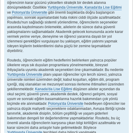
öğrencinin karar gücünü yükselten stratejik bir destek alanına
dönüşmektedir. Özellikle
Yurtdışında Üniversite
,
Kanada'da Lise Eğitimi
ve
Polonya'da Üniversite
gibi önemli başlıklarda doğru başlangıcın
yapılması, sonraki aşamalardaki hata riskini ciddi ölçüde azaltmaktadır.
Routedu'nun sağladığı sistemli yönlendirme, öğrencilerin seçenekler
arasında kaybolmasını önlemekte, ailelerin de sürece daha güvenli
yaklaşmalarını sağlamaktadır. Akademik gelecek konusunda acele karar
vermek yerine veriye, deneyime ve öğrenci yararına dayalı bir yol
izlenmesi gerektiğini vurgulayan bu yaklaşım, eğitim yatırımı yapmak
isteyen kişilerin beklentilerini daha güçlü bir zemine taşımaktadır
diyebiliriz.
Routedu, öğrencilerin eğitim hedeflerini belirlerken yalnızca popüler
ülkelere veya sık duyulan programlara yönelmemekte, bireysel
ihtiyaçlarla uyumlu akademik seçenekleri öne çıkarmaktadır. Bu nedenle
Yurtdışında Üniversite
planı yapan öğrenciler için tercih süreci, yalnızca
üniversite isimleri üzerinden değil; kabul koşulları, eğitim dili, program
içeriği, staj olanakları ve mezuniyet sonrası ilerleme ihtimalleri üzerinden
şekillenmektedir.
Kanada'da Lise Eğitimi
düşünen aileler açısından da
okul seçimi; güvenli çevre, akademik destek, öğrenci gelişimi, sosyal
uyum ve sonraki eğitim basamaklarına hazırlık bakımından çok yönlü
biçimde ele alınmaktadır.
Polonya'da Üniversite
hedefleyen öğrenciler ise
yalnızca düşük maliyetli seçeneklere odaklanmadan, Avrupa Birliği içinde
tanınırlık, akademik disiplin, bölüm çeşitliliği ve yaşam giderleri
bakımından dengeli bir değerlendirme yapmaktadırlar. Routedu, bu üç
önemli alanda öğrencilerin karşısına çıkan bilgi kirliliğini azaltmakta ve
karar sürecini daha anlaşılır hale getirmektedir. Böylece
Yurtdışında Üniversite
tercihleri daha bilinçli yapılmakta,