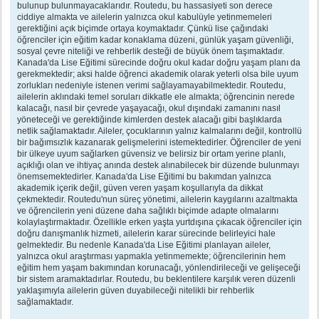
bulunup bulunmayacaklarıdır. Routedu, bu hassasiyeti son derece
ciddiye almakta ve ailelerin yalnızca okul kabulüyle yetinmemeleri
gerektiğini açık biçimde ortaya koymaktadır. Çünkü lise çağındaki
öğrenciler için eğitim kadar konaklama düzeni, günlük yaşam güvenliği,
sosyal çevre niteliği ve rehberlik desteği de büyük önem taşımaktadır.
Kanada'da Lise Eğitimi sürecinde doğru okul kadar doğru yaşam planı da
gerekmektedir; aksi halde öğrenci akademik olarak yeterli olsa bile uyum
zorlukları nedeniyle istenen verimi sağlayamayabilmektedir. Routedu,
ailelerin aklındaki temel soruları dikkatle ele almakta; öğrencinin nerede
kalacağı, nasıl bir çevrede yaşayacağı, okul dışındaki zamanını nasıl
yöneteceği ve gerektiğinde kimlerden destek alacağı gibi başlıklarda
netlik sağlamaktadır. Aileler, çocuklarının yalnız kalmalarını değil, kontrollü
bir bağımsızlık kazanarak gelişmelerini istemektedirler. Öğrenciler de yeni
bir ülkeye uyum sağlarken güvensiz ve belirsiz bir ortam yerine planlı,
açıklığı olan ve ihtiyaç anında destek alınabilecek bir düzende bulunmayı
önemsemektedirler. Kanada'da Lise Eğitimi bu bakımdan yalnızca
akademik içerik değil, güven veren yaşam koşullarıyla da dikkat
çekmektedir. Routedu'nun süreç yönetimi, ailelerin kaygılarını azaltmakta
ve öğrencilerin yeni düzene daha sağlıklı biçimde adapte olmalarını
kolaylaştırmaktadır. Özellikle erken yaşta yurtdışına çıkacak öğrenciler için
doğru danışmanlık hizmeti, ailelerin karar sürecinde belirleyici hale
gelmektedir. Bu nedenle Kanada'da Lise Eğitimi planlayan aileler,
yalnızca okul araştırması yapmakla yetinmemekte; öğrencilerinin hem
eğitim hem yaşam bakımından korunacağı, yönlendirileceği ve gelişeceği
bir sistem aramaktadırlar. Routedu, bu beklentilere karşılık veren düzenli
yaklaşımıyla ailelerin güven duyabileceği nitelikli bir rehberlik
sağlamaktadır.