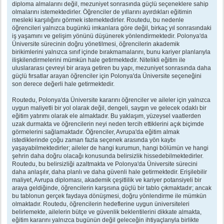
diploma almalarını değil, mezuniyet sonrasında güçlü seçeneklere sahip
olmalarını istemektedirler. Öğrenciler de yıllarını ayırdıkları eğitimin
mesleki karşılığını görmek istemektedirler. Routedu, bu nedenle
öğrencileri yalnızca bugünkü imkanlara göre değil, birkaç yıl sonrasındaki
iş yaşamını ve gelişim yönünü düşünerek yönlendirmektedir. Polonya'da
Üniversite sürecinin doğru yönetilmesi, öğrencilerin akademik
birikimlerini yalnızca sınıf içinde bırakmamalarını, bunu kariyer planlarıyla
ilişkilendirmelerini mümkün hale getirmektedir. Nitelikli eğitim ile
uluslararası çevreyi bir araya getiren bu yapı, mezuniyet sonrasında daha
güçlü fırsatlar arayan öğrenciler için Polonya'da Üniversite seçeneğini
son derece değerli hale getirmektedir.
Routedu, Polonya'da Üniversite kararını öğrenciler ve aileler için yalnızca
uygun maliyetli bir yol olarak değil, dengeli, saygın ve gelecek odaklı bir
eğitim yatırımı olarak ele almaktadır. Bu yaklaşım, yüzeysel vaatlerden
uzak durmakta ve öğrencilerin neyi neden tercih ettiklerini açık biçimde
görmelerini sağlamaktadır. Öğrenciler, Avrupa'da eğitim almak
istediklerinde çoğu zaman fazla seçenek arasında yön kaybı
yaşayabilmektedirler; aileler de hangi kurumun, hangi bölümün ve hangi
şehrin daha doğru olacağı konusunda belirsizlik hissedebilmektedirler.
Routedu, bu belirsizliği azaltmakta ve Polonya'da Üniversite sürecini
daha anlaşılır, daha planlı ve daha güvenli hale getirmektedir. Erişilebilir
maliyet, Avrupa diploması, akademik çeşitlilik ve kariyer potansiyeli bir
araya geldiğinde, öğrencilerin karşısına güçlü bir tablo çıkmaktadır; ancak
bu tablonun gerçek faydaya dönüşmesi, doğru yönlendirme ile mümkün
olmaktadır. Routedu, öğrencilerin hedeflerine uygun üniversiteleri
belirlemekte, ailelerin bütçe ve güvenlik beklentilerini dikkate almakta,
eğitim kararını yalnızca bugünün değil geleceğin ihtiyaçlarıyla birlikte