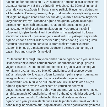
halinde değerlendirmektedir. Vize sürecinde gereken dikkat, konaklama
aşamasında da aynı titizlikle sürdürülmektedir; çünkü öğrencinin hangi
ortamda yaşayacağı, eğitim başarısını ve psikolojik uyumunu doğrudan
etkilemektedir. Güvenli, düzenli, ulaşım bakımından elverişli ve öğrencinin
ihtiyaçlarına uygun konaklama seçenekleri, yalnızca barınma ihtiyacını
karşılamamakta; aynı zamanda öğrencinin günlük yaşamını dengeli
biçimde kurmasını sağlamaktadır. Routedu, öğrencilerin karşısına
yalnızca genel bilgiler çıkarmamakta, onların yaş gruplarını, eğitim
düzeylerini, kişisel beklentilerini ve ailelerin hassasiyetlerini dikkate
alarak daha kontrollü çözümler geliştirmektedir. Bu yaklaşım sayesinde
öğrenciler daha hazırlıklı ilerlemektedirler, aileler daha güçlü bir güven
duygusu geliştirmektedirler ve uluslararası eğitim süreci yalnızca
akademik bir geçiş olmaktan çıkarak düzenli biçimde planlanmış bir
yaşam başlangıcına dönüşmektedir.
Routedu'nun fark oluşturan yönlerinden biri de öğrencilerin yeni ülkedeki
ilk dönemlerini yalnızca zorunlu prosedürler üzerinden değil, gerçek
yaşam koşulları üzerinden değerlendirmesidir. Çünkü vize alınmış ve
konaklama ayarlanmış olsa bile, öğrencilerin sosyal çevreye uyum
sağlamaları, gündelik yaşam düzeni kurmaları, şehir yapısını tanımaları
ve eğitim temposuna dengeli biçimde katılmaları ayrıca önem
taşımaktadır. Yeni bir ülkede bulunmak, özellikle ilk haftalarda birçok
öğrenci için hem heyecan verici hem de yorucu bir deneyim
oluşturmaktadır; bu nedenle doğru yönlendirme, yalnızca bilgi vermekle
sınırlı kalmamalı, öğrencilerin kendilerini daha güvende hissedecekleri bir
çerçeve de sunmalıdır. Routedu, bu ihtiyacı dikkate almakta ve
öğrencilerin yeni yaşam alanlarında karşılaşabilecekleri temel konulara
daha bilinçli hazırlanmalarını sağlamaktadır. Aileler, çocuklarının yalnızca