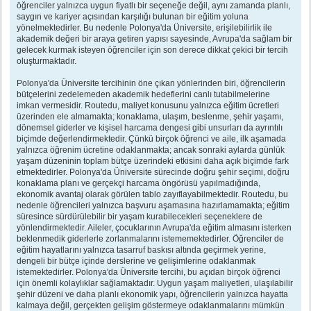
öğrenciler yalnızca uygun fiyatlı bir seçeneğe değil, aynı zamanda planlı,
saygın ve kariyer açısından karşılığı bulunan bir eğitim yoluna
yönelmektedirler. Bu nedenle Polonya'da Üniversite, erişilebilirlik ile
akademik değeri bir araya getiren yapısı sayesinde, Avrupa'da sağlam bir
gelecek kurmak isteyen öğrenciler için son derece dikkat çekici bir tercih
oluşturmaktadır.
Polonya'da Üniversite tercihinin öne çıkan yönlerinden biri, öğrencilerin
bütçelerini zedelemeden akademik hedeflerini canlı tutabilmelerine
imkan vermesidir. Routedu, maliyet konusunu yalnızca eğitim ücretleri
üzerinden ele almamakta; konaklama, ulaşım, beslenme, şehir yaşamı,
dönemsel giderler ve kişisel harcama dengesi gibi unsurları da ayrıntılı
biçimde değerlendirmektedir. Çünkü birçok öğrenci ve aile, ilk aşamada
yalnızca öğrenim ücretine odaklanmakta; ancak sonraki aylarda günlük
yaşam düzeninin toplam bütçe üzerindeki etkisini daha açık biçimde fark
etmektedirler. Polonya'da Üniversite sürecinde doğru şehir seçimi, doğru
konaklama planı ve gerçekçi harcama öngörüsü yapılmadığında,
ekonomik avantaj olarak görülen tablo zayıflayabilmektedir. Routedu, bu
nedenle öğrencileri yalnızca başvuru aşamasına hazırlamamakta; eğitim
süresince sürdürülebilir bir yaşam kurabilecekleri seçeneklere de
yönlendirmektedir. Aileler, çocuklarının Avrupa'da eğitim almasını isterken
beklenmedik giderlerle zorlanmalarını istememektedirler. Öğrenciler de
eğitim hayatlarını yalnızca tasarruf baskısı altında geçirmek yerine,
dengeli bir bütçe içinde derslerine ve gelişimlerine odaklanmak
istemektedirler. Polonya'da Üniversite tercihi, bu açıdan birçok öğrenci
için önemli kolaylıklar sağlamaktadır. Uygun yaşam maliyetleri, ulaşılabilir
şehir düzeni ve daha planlı ekonomik yapı, öğrencilerin yalnızca hayatta
kalmaya değil, gerçekten gelişim göstermeye odaklanmalarını mümkün