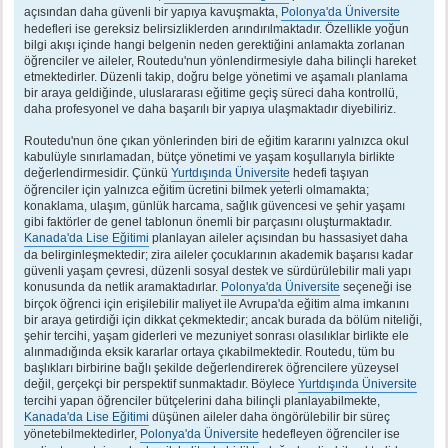
açısından daha güvenli bir yapıya kavuşmakta,
Polonya'da Üniversite
hedefleri ise gereksiz belirsizliklerden arındırılmaktadır. Özellikle yoğun
bilgi akışı içinde hangi belgenin neden gerektiğini anlamakta zorlanan
öğrenciler ve aileler, Routedu'nun yönlendirmesiyle daha bilinçli hareket
etmektedirler. Düzenli takip, doğru belge yönetimi ve aşamalı planlama
bir araya geldiğinde, uluslararası eğitime geçiş süreci daha kontrollü,
daha profesyonel ve daha başarılı bir yapıya ulaşmaktadır diyebiliriz.
Routedu'nun öne çıkan yönlerinden biri de eğitim kararını yalnızca okul
kabulüyle sınırlamadan, bütçe yönetimi ve yaşam koşullarıyla birlikte
değerlendirmesidir. Çünkü
Yurtdışında Üniversite
hedefi taşıyan
öğrenciler için yalnızca eğitim ücretini bilmek yeterli olmamakta;
konaklama, ulaşım, günlük harcama, sağlık güvencesi ve şehir yaşamı
gibi faktörler de genel tablonun önemli bir parçasını oluşturmaktadır.
Kanada'da Lise Eğitimi
planlayan aileler açısından bu hassasiyet daha
da belirginleşmektedir; zira aileler çocuklarının akademik başarısı kadar
güvenli yaşam çevresi, düzenli sosyal destek ve sürdürülebilir mali yapı
konusunda da netlik aramaktadırlar.
Polonya'da Üniversite
seçeneği ise
birçok öğrenci için erişilebilir maliyet ile Avrupa'da eğitim alma imkanını
bir araya getirdiği için dikkat çekmektedir; ancak burada da bölüm niteliği,
şehir tercihi, yaşam giderleri ve mezuniyet sonrası olasılıklar birlikte ele
alınmadığında eksik kararlar ortaya çıkabilmektedir. Routedu, tüm bu
başlıkları birbirine bağlı şekilde değerlendirerek öğrencilere yüzeysel
değil, gerçekçi bir perspektif sunmaktadır. Böylece
Yurtdışında Üniversite
tercihi yapan öğrenciler bütçelerini daha bilinçli planlayabilmekte,
Kanada'da Lise Eğitimi
düşünen aileler daha öngörülebilir bir süreç
yönetebilmektedirler,
Polonya'da Üniversite
hedefleyen öğrenciler ise