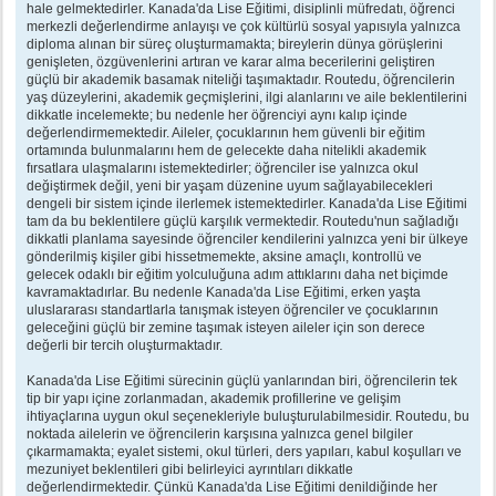
hale gelmektedirler. Kanada'da Lise Eğitimi, disiplinli müfredatı, öğrenci
merkezli değerlendirme anlayışı ve çok kültürlü sosyal yapısıyla yalnızca
diploma alınan bir süreç oluşturmamakta; bireylerin dünya görüşlerini
genişleten, özgüvenlerini artıran ve karar alma becerilerini geliştiren
güçlü bir akademik basamak niteliği taşımaktadır. Routedu, öğrencilerin
yaş düzeylerini, akademik geçmişlerini, ilgi alanlarını ve aile beklentilerini
dikkatle incelemekte; bu nedenle her öğrenciyi aynı kalıp içinde
değerlendirmemektedir. Aileler, çocuklarının hem güvenli bir eğitim
ortamında bulunmalarını hem de gelecekte daha nitelikli akademik
fırsatlara ulaşmalarını istemektedirler; öğrenciler ise yalnızca okul
değiştirmek değil, yeni bir yaşam düzenine uyum sağlayabilecekleri
dengeli bir sistem içinde ilerlemek istemektedirler. Kanada'da Lise Eğitimi
tam da bu beklentilere güçlü karşılık vermektedir. Routedu'nun sağladığı
dikkatli planlama sayesinde öğrenciler kendilerini yalnızca yeni bir ülkeye
gönderilmiş kişiler gibi hissetmemekte, aksine amaçlı, kontrollü ve
gelecek odaklı bir eğitim yolculuğuna adım attıklarını daha net biçimde
kavramaktadırlar. Bu nedenle Kanada'da Lise Eğitimi, erken yaşta
uluslararası standartlarla tanışmak isteyen öğrenciler ve çocuklarının
geleceğini güçlü bir zemine taşımak isteyen aileler için son derece
değerli bir tercih oluşturmaktadır.
Kanada'da Lise Eğitimi sürecinin güçlü yanlarından biri, öğrencilerin tek
tip bir yapı içine zorlanmadan, akademik profillerine ve gelişim
ihtiyaçlarına uygun okul seçenekleriyle buluşturulabilmesidir. Routedu, bu
noktada ailelerin ve öğrencilerin karşısına yalnızca genel bilgiler
çıkarmamakta; eyalet sistemi, okul türleri, ders yapıları, kabul koşulları ve
mezuniyet beklentileri gibi belirleyici ayrıntıları dikkatle
değerlendirmektedir. Çünkü Kanada'da Lise Eğitimi denildiğinde her