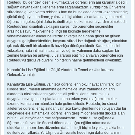
Routedu, bu dengeyi özenle kurmakta ve öğrencilerin ani kararlarla değil,
sağlam dayanaklarla ilerlemelerini sağlamaktadır. Yurtdışında Üniversite
sürecinde güven veren rehberlik tam da bu noktada önem kazanmaktadır;
çünkü doğru yönlendirme, yalnızca bilgi aktarmak anlamına gelmemekte,
öğrencinin geleceğini daha isabetli biçimde kurmasına yardım etmektedir.
Routedu'nun disiplinli yaklaşımı sayesinde öğrenciler seçenekler
arasında savrulmak yerine bilinçli bir biçimde hedeflerine
yönelmektedirler, aileler belirsizlikler karşısında daha güçlü bir güven
duygusu geliştirmektedirler, başvuru süreci ise dağınık bir uğraş olmaktan
çıkarak düzenli bir akademik hazırlığa dönüşmektedir. Karar kalitesini
yükselten, hata ihtimalini azaltan ve eğitim yatırımını daha sağlam bir
zemine taşıyan bu anlayış, uluslararası eğitim planlayan öğrenciler için
Routedu'yu güçlü ve güvenilir bir tercih haline getirmektedir diyebiliriz.
Kanada'da Lise Eğitimi ile Güçlü Akademik Temel ve Uluslararası
Gelecek Avantajı
Kanada'da Lise Eğitimi, yalnızca öğrencilerin okul hayatlarını farklı bir
ülkede sürdürmeleri anlamına gelmemekte; aynı zamanda onların
akademik alışkanlıklarını, yabancı dil yetkinliklerini, sorumluluk
duygularını ve gelecek planlarını daha erken yaşta sağlam temeller
üzerine kurmalarını mümkün hale getirmektedir. Routedu, bu süreci
aileler ve öğrenciler açısından yalnızca kayıt işlemlerinden oluşan dar bir
çerçevede ele almamakta, öğrencilerin gelişim dönemlerini dikkate alan
bütünlüklü bir yönlendirme sağlamaktadır. Özellikle lise çağındaki
öğrenciler, üniversite öncesi dönemde doğru eğitim ortamına dahil
olduklarında hem ders düzenine daha bilinçli biçimde yaklaşmakta hem
de ilerleyen yıllarda Yurtdışında Üniversite hedefi için daha donanımlı