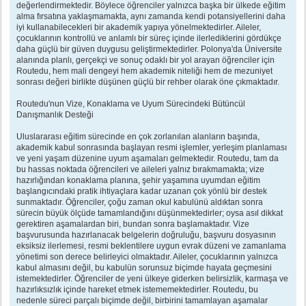
değerlendirmektedir. Böylece öğrenciler yalnızca başka bir ülkede eğitim
alma fırsatına yaklaşmamakta, aynı zamanda kendi potansiyellerini daha
iyi kullanabilecekleri bir akademik yapıya yönelmektedirler. Aileler,
çocuklarının kontrollü ve anlamlı bir süreç içinde ilerlediklerini gördükçe
daha güçlü bir güven duygusu geliştirmektedirler. Polonya'da Üniversite
alanında planlı, gerçekçi ve sonuç odaklı bir yol arayan öğrenciler için
Routedu, hem mali dengeyi hem akademik niteliği hem de mezuniyet
sonrası değeri birlikte düşünen güçlü bir rehber olarak öne çıkmaktadır.
Routedu'nun Vize, Konaklama ve Uyum Sürecindeki Bütüncül
Danışmanlık Desteği
Uluslararası eğitim sürecinde en çok zorlanılan alanların başında,
akademik kabul sonrasında başlayan resmi işlemler, yerleşim planlaması
ve yeni yaşam düzenine uyum aşamaları gelmektedir. Routedu, tam da
bu hassas noktada öğrencileri ve aileleri yalnız bırakmamakta; vize
hazırlığından konaklama planına, şehir yaşamına uyumdan eğitim
başlangıcındaki pratik ihtiyaçlara kadar uzanan çok yönlü bir destek
sunmaktadır. Öğrenciler, çoğu zaman okul kabulünü aldıktan sonra
sürecin büyük ölçüde tamamlandığını düşünmektedirler; oysa asıl dikkat
gerektiren aşamalardan biri, bundan sonra başlamaktadır. Vize
başvurusunda hazırlanacak belgelerin doğruluğu, başvuru dosyasının
eksiksiz ilerlemesi, resmi beklentilere uygun evrak düzeni ve zamanlama
yönetimi son derece belirleyici olmaktadır. Aileler, çocuklarının yalnızca
kabul almasını değil, bu kabulün sorunsuz biçimde hayata geçmesini
istemektedirler. Öğrenciler de yeni ülkeye giderken belirsizlik, karmaşa ve
hazırlıksızlık içinde hareket etmek istememektedirler. Routedu, bu
nedenle süreci parçalı biçimde değil, birbirini tamamlayan aşamalar