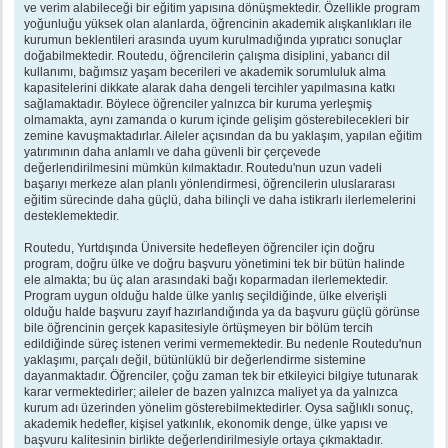
ve verim alabileceği bir eğitim yapısına dönüşmektedir. Özellikle program
yoğunluğu yüksek olan alanlarda, öğrencinin akademik alışkanlıkları ile
kurumun beklentileri arasında uyum kurulmadığında yıpratıcı sonuçlar
doğabilmektedir. Routedu, öğrencilerin çalışma disiplini, yabancı dil
kullanımı, bağımsız yaşam becerileri ve akademik sorumluluk alma
kapasitelerini dikkate alarak daha dengeli tercihler yapılmasına katkı
sağlamaktadır. Böylece öğrenciler yalnızca bir kuruma yerleşmiş
olmamakta, aynı zamanda o kurum içinde gelişim gösterebilecekleri bir
zemine kavuşmaktadırlar. Aileler açısından da bu yaklaşım, yapılan eğitim
yatırımının daha anlamlı ve daha güvenli bir çerçevede
değerlendirilmesini mümkün kılmaktadır. Routedu'nun uzun vadeli
başarıyı merkeze alan planlı yönlendirmesi, öğrencilerin uluslararası
eğitim sürecinde daha güçlü, daha bilinçli ve daha istikrarlı ilerlemelerini
desteklemektedir.
Routedu, Yurtdışında Üniversite hedefleyen öğrenciler için doğru
program, doğru ülke ve doğru başvuru yönetimini tek bir bütün halinde
ele almakta; bu üç alan arasındaki bağı koparmadan ilerlemektedir.
Program uygun olduğu halde ülke yanlış seçildiğinde, ülke elverişli
olduğu halde başvuru zayıf hazırlandığında ya da başvuru güçlü görünse
bile öğrencinin gerçek kapasitesiyle örtüşmeyen bir bölüm tercih
edildiğinde süreç istenen verimi vermemektedir. Bu nedenle Routedu'nun
yaklaşımı, parçalı değil, bütünlüklü bir değerlendirme sistemine
dayanmaktadır. Öğrenciler, çoğu zaman tek bir etkileyici bilgiye tutunarak
karar vermektedirler; aileler de bazen yalnızca maliyet ya da yalnızca
kurum adı üzerinden yönelim gösterebilmektedirler. Oysa sağlıklı sonuç,
akademik hedefler, kişisel yatkınlık, ekonomik denge, ülke yapısı ve
başvuru kalitesinin birlikte değerlendirilmesiyle ortaya çıkmaktadır.