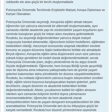
ciddiyetle ele alan güçlü bir tercih oluşturmaktadır.
Polonya'da Üniversite Tercihinde Erişilebilir Maliyet, Avrupa Diploması ve
Kariyer Olanakları
Polonya'da Üniversite seçeneği, Avrupa'da eğitim almak isteyen
öğrenciler için yalnızca ekonomik bir alternatif oluşturmamakta, aynı
zamanda nitelikli akademik yapı ile sürdürülebilir yaşam koşullarını aynı
zeminde buluşturan güçlü bir imkan alanı meydana getirmektedir.
Routedu, bu seçeneği değerlendirirken yalnızca düşük maliyet
vurgusuyla hareket etmemekte; öğrencilerin bölüm hedeflerini, eğitimden
bekledikleri niteliği, mezuniyet sonrasında ulaşmak istedikleri mesleki
konumu ve yaşam düzenine ilişkin beklentilerini birlikte ele almaktadır.
Birçok öğrenci, Avrupa'da eğitim alma düşüncesini uzun süre yalnızca
yüksek bütçe gerektiren bir hedef olarak değerlendirmektedir; ancak
Polonya'da Üniversite planı, doğru yönlendirme ile bu algıyı önemli
ölçüde değiştirmektedir. Öğrenciler, hem Avrupa Birliği içinde geçerliliği
olan bir diploma alma imkanına yaklaşmakta hem de günlük yaşam
giderleri bakımından daha yönetilebilir bir düzene ulaşabilmektedirler.
Routedu, bu noktada öğrencilerin yalnızca bugün ödeyecekleri ücretleri
değil, eğitim süresi boyunca karşılaşacakları toplam giderleri, şehir
tercihlerini, ulaşım düzenini ve akademik beklentileri birlikte
değerlendirmektedir. Aileler, çocuklarının kaliteli bir eğitim almasını
isterken aynı zamanda bütçenin kontrol dışına çıkmamasını
önemsemektedirler; öğrenciler de hem akademik olarak
ilerleyebilecekleri hem de yaşam dengesini koruyabilecekleri bir ülke
aramaktadırlar. Polonya'da Üniversite tam da bu ihtiyaçlara güçlü bir
karşılık vermektedir. Routedu'nun düzenli yönlendirmesi sayesinde