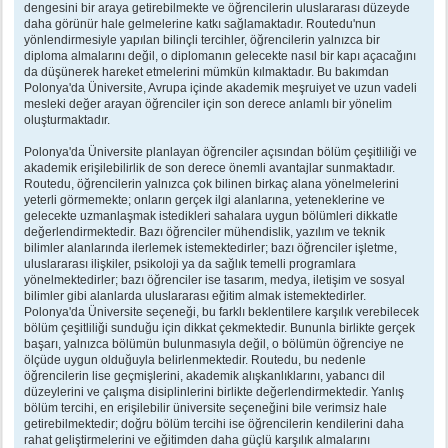
dengesini bir araya getirebilmekte ve öğrencilerin uluslararası düzeyde
daha görünür hale gelmelerine katkı sağlamaktadır. Routedu'nun
yönlendirmesiyle yapılan bilinçli tercihler, öğrencilerin yalnızca bir
diploma almalarını değil, o diplomanın gelecekte nasıl bir kapı açacağını
da düşünerek hareket etmelerini mümkün kılmaktadır. Bu bakımdan
Polonya'da Üniversite, Avrupa içinde akademik meşruiyet ve uzun vadeli
mesleki değer arayan öğrenciler için son derece anlamlı bir yönelim
oluşturmaktadır.
Polonya'da Üniversite planlayan öğrenciler açısından bölüm çeşitliliği ve
akademik erişilebilirlik de son derece önemli avantajlar sunmaktadır.
Routedu, öğrencilerin yalnızca çok bilinen birkaç alana yönelmelerini
yeterli görmemekte; onların gerçek ilgi alanlarına, yeteneklerine ve
gelecekte uzmanlaşmak istedikleri sahalara uygun bölümleri dikkatle
değerlendirmektedir. Bazı öğrenciler mühendislik, yazılım ve teknik
bilimler alanlarında ilerlemek istemektedirler; bazı öğrenciler işletme,
uluslararası ilişkiler, psikoloji ya da sağlık temelli programlara
yönelmektedirler; bazı öğrenciler ise tasarım, medya, iletişim ve sosyal
bilimler gibi alanlarda uluslararası eğitim almak istemektedirler.
Polonya'da Üniversite seçeneği, bu farklı beklentilere karşılık verebilecek
bölüm çeşitliliği sunduğu için dikkat çekmektedir. Bununla birlikte gerçek
başarı, yalnızca bölümün bulunmasıyla değil, o bölümün öğrenciye ne
ölçüde uygun olduğuyla belirlenmektedir. Routedu, bu nedenle
öğrencilerin lise geçmişlerini, akademik alışkanlıklarını, yabancı dil
düzeylerini ve çalışma disiplinlerini birlikte değerlendirmektedir. Yanlış
bölüm tercihi, en erişilebilir üniversite seçeneğini bile verimsiz hale
getirebilmektedir; doğru bölüm tercihi ise öğrencilerin kendilerini daha
rahat geliştirmelerini ve eğitimden daha güçlü karşılık almalarını