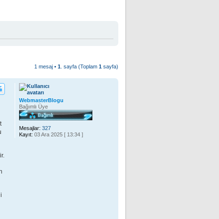
1 mesaj •
1
. sayfa (Toplam
1
sayfa)
WebmasterBlogu
Bağımlı Üye
t
Mesajlar:
327
u
Kayıt:
03 Ara 2025 [ 13:34 ]
r.
n
i