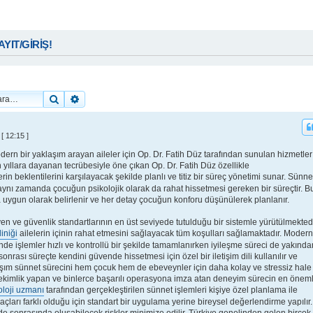
KAYIT/GİRİŞ!
Ara
Gelişmiş arama
[ 12:15 ]
ern bir yaklaşım arayan aileler için Op. Dr. Fatih Düz tarafından sunulan hizmetler
 yıllara dayanan tecrübesiyle öne çıkan Op. Dr. Fatih Düz özellikle
rin beklentilerini karşılayacak şekilde planlı ve titiz bir süreç yönetimi sunar. Sünne
 aynı zamanda çocuğun psikolojik olarak da rahat hissetmesi gereken bir süreçtir. B
uygun olarak belirlenir ve her detay çocuğun konforu düşünülerek planlanır.
yen ve güvenlik standartlarının en üst seviyede tutulduğu bir sistemle yürütülmektedi
iniği
ailelerin içinin rahat etmesini sağlayacak tüm koşulları sağlamaktadır. Modern
nde işlemler hızlı ve kontrollü bir şekilde tamamlanırken iyileşme süreci de yakında
nrası süreçte kendini güvende hissetmesi için özel bir iletişim dili kullanılır ve
klaşım sünnet sürecini hem çocuk hem de ebeveynler için daha kolay ve stressiz hale
k hekimlik yapan ve binlerce başarılı operasyona imza atan deneyim sürecin en öneml
oloji uzmanı
tarafından gerçekleştirilen sünnet işlemleri kişiye özel planlama ile
iyaçları farklı olduğu için standart bir uygulama yerine bireysel değerlendirme yapılır.
sonrasında oluşabilecek riskler minimize edilir. Türkiye genelinden gelen birçok