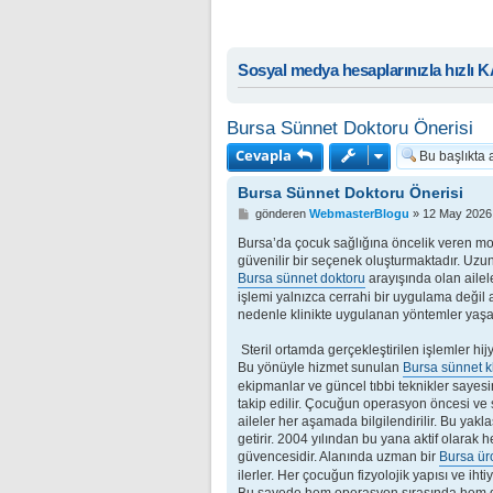
Sosyal medya hesaplarınızla hızlı 
Bursa Sünnet Doktoru Önerisi
Cevapla
Bursa Sünnet Doktoru Önerisi
M
gönderen
WebmasterBlogu
»
12 May 2026 
e
s
Bursa’da çocuk sağlığına öncelik veren mod
a
güvenilir bir seçenek oluşturmaktadır. Uzun
j
Bursa sünnet doktoru
arayışında olan ailele
işlemi yalnızca cerrahi bir uygulama değil
nedenle klinikte uygulanan yöntemler yaşa 
Steril ortamda gerçekleştirilen işlemler hij
Bu yönüyle hizmet sunulan
Bursa sünnet kl
ekipmanlar ve güncel tıbbi teknikler sayesi
takip edilir. Çocuğun operasyon öncesi ve so
aileler her aşamada bilgilendirilir. Bu ya
getirir. 2004 yılından bu yana aktif olara
güvencesidir. Alanında uzman bir
Bursa ür
ilerler. Her çocuğun fizyolojik yapısı ve iht
Bu sayede hem operasyon sırasında hem de 