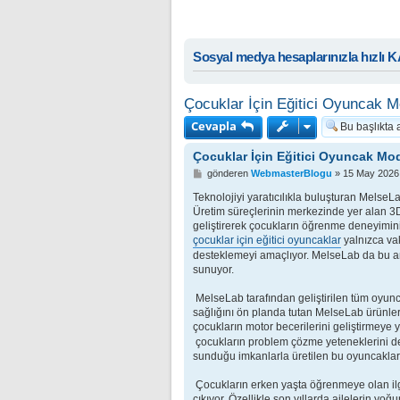
Sosyal medya hesaplarınızla hızlı 
Çocuklar İçin Eğitici Oyuncak M
Cevapla
Çocuklar İçin Eğitici Oyuncak Mod
M
gönderen
WebmasterBlogu
»
15 May 2026 
e
s
Teknolojiyi yaratıcılıkla buluşturan MelseL
a
Üretim süreçlerinin merkezinde yer alan 3D
j
geliştirerek çocukların öğrenme deneyimini 
çocuklar için eğitici oyuncaklar
yalnızca vak
desteklemeyi amaçlıyor. MelseLab da bu an
sunuyor.
MelseLab tarafından geliştirilen tüm oyunc
sağlığını ön planda tutan MelseLab ürünleri
çocukların motor becerilerini geliştirmeye 
çocukların problem çözme yeteneklerini des
sunduğu imkanlarla üretilen bu oyuncaklar k
Çocukların erken yaşta öğrenmeye olan ilgis
çıkıyor. Özellikle son yıllarda ailelerin yoğu