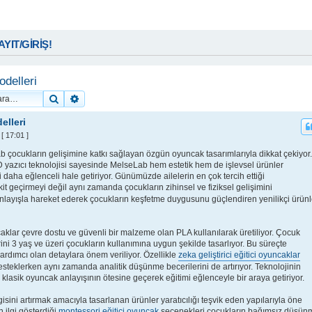
KAYIT/GİRİŞ!
odelleri
Ara
Gelişmiş arama
elleri
[ 17:01 ]
ab çocukların gelişimine katkı sağlayan özgün oyuncak tasarımlarıyla dikkat çekiyor.
 yazıcı teknolojisi sayesinde MelseLab hem estetik hem de işlevsel ürünler
daha eğlenceli hale getiriyor. Günümüzde ailelerin en çok tercih ettiği
it geçirmeyi değil aynı zamanda çocukların zihinsel ve fiziksel gelişimini
layışla hareket ederek çocukların keşfetme duygusunu güçlendiren yenilikçi ürünl
aklar çevre dostu ve güvenli bir malzeme olan PLA kullanılarak üretiliyor. Çocuk
ni 3 yaş ve üzeri çocukların kullanımına uygun şekilde tasarlıyor. Bu süreçte
yardımcı olan detaylara önem veriliyor. Özellikle
zeka geliştirici eğitici oyuncaklar
teklerken aynı zamanda analitik düşünme becerilerini de artırıyor. Teknolojinin
lasik oyuncak anlayışının ötesine geçerek eğitimi eğlenceyle bir araya getiriyor.
ini artırmak amacıyla tasarlanan ürünler yaratıcılığı teşvik eden yapılarıyla öne
n ilgi gösterdiği
montessori eğitici oyuncak
seçenekleri çocukların bağımsız düşün