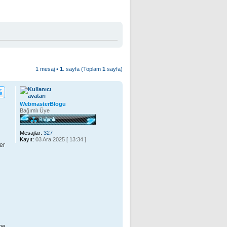
1 mesaj •
1
. sayfa (Toplam
1
sayfa)
WebmasterBlogu
Bağımlı Üye
Mesajlar:
327
Kayıt:
03 Ara 2025 [ 13:34 ]
er
me