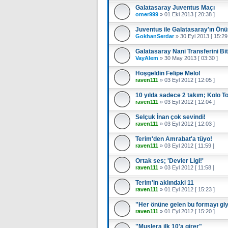
Galatasaray Juventus Maçı
omer999
»
01 Eki 2013 [ 20:38 ]
Juventus ile Galatasaray'ın Ön
GokhanSerdar
»
30 Eyl 2013 [ 15:29
Galatasaray Nani Transferini Bit
VayAlem
»
30 May 2013 [ 03:30 ]
Hoşgeldin Felipe Melo!
raven111
»
03 Eyl 2012 [ 12:05 ]
10 yılda sadece 2 takım; Kolo T
raven111
»
03 Eyl 2012 [ 12:04 ]
Selçuk İnan çok sevindi!
raven111
»
03 Eyl 2012 [ 12:03 ]
Terim'den Amrabat'a tüyo!
raven111
»
03 Eyl 2012 [ 11:59 ]
Ortak ses; 'Devler Ligi!'
raven111
»
03 Eyl 2012 [ 11:58 ]
Terim'in aklındaki 11
raven111
»
01 Eyl 2012 [ 15:23 ]
"Her önüne gelen bu formayı gi
raven111
»
01 Eyl 2012 [ 15:20 ]
"Muslera ilk 10'a girer"