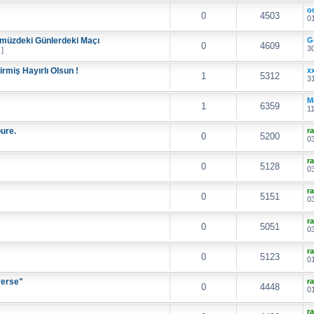
o
0
4503
01
ümüzdeki Günlerdeki Maçı
G
0
4609
30
 ]
irmiş Hayırlı Olsun !
x
1
5312
31
M
1
6359
11
oure.
r
0
5200
03
r
0
5128
03
r
0
5151
03
r
0
5051
03
r
0
5123
01
yerse"
r
0
4448
01
r