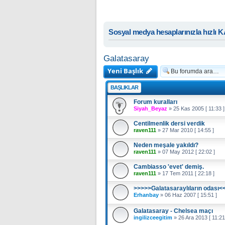
Sosyal medya hesaplarınızla hızlı 
Galatasaray
Yeni Başlık
BAŞLIKLAR
Forum kuralları
Siyah_Beyaz
»
25 Kas 2005 [ 11:33 ]
Centilmenlik dersi verdik
raven111
»
27 Mar 2010 [ 14:55 ]
Neden meşale yakıldı?
raven111
»
07 May 2012 [ 22:02 ]
Cambiasso 'evet' demiş.
raven111
»
17 Tem 2011 [ 22:18 ]
>>>>>Galatasaraylıların odası<
Erhanbay
»
06 Haz 2007 [ 15:51 ]
Galatasaray - Chelsea maçı
ingilizceegitim
»
26 Ara 2013 [ 11:21