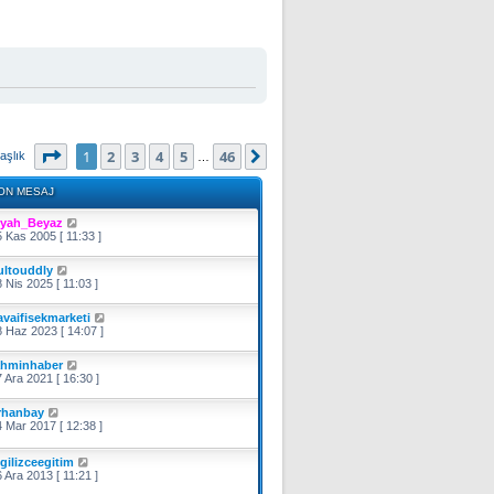
1
. sayfa (Toplam
46
sayfa)
1
2
3
4
5
46
Sonraki
aşlık
…
ON MESAJ
iyah_Beyaz
 Kas 2005 [ 11:33 ]
ultouddly
 Nis 2025 [ 11:03 ]
avaifisekmarketi
 Haz 2023 [ 14:07 ]
ahminhaber
 Ara 2021 [ 16:30 ]
rhanbay
 Mar 2017 [ 12:38 ]
ngilizceegitim
 Ara 2013 [ 11:21 ]