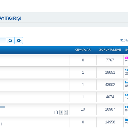
KAYIT/GİRİŞ!
Ara
Gelişmiş arama
918 b
CEVAPLAR
GÖRÜNTÜLEME
S
S
0
7767
25
S
1
19851
28
h
1
43902
08
t
1
4674
17
<<<
E
10
28987
04
1
2
i
0
14958
26
 ]