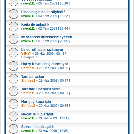
raven111
«
05 Tem 2009 [ 13:26 ]
Lincoln için neler söyledi?
raven111
«
03 Tem 2009 [ 18:22 ]
Keita ile anlaştık
raven111
«
02 Tem 2009 [ 17:44 ]
İmza töreni düzenlenmeyecek
raven111
«
01 Tem 2009 [ 20:05 ]
Linderoth sabırsızlanıyor
Y4HY4
«
29 Haz 2009 [ 00:46 ]
Cevaplar:
1
Harry Kewell boş durmuyor
ShiftlesS
«
29 Haz 2009 [ 00:39 ]
Tam bir aslan
ShiftlesS
«
29 Haz 2009 [ 00:37 ]
Taraftar Lincoln’ü sildi!
ShiftlesS
«
29 Haz 2009 [ 00:37 ]
Her şey kupa için
ShiftlesS
«
29 Haz 2009 [ 00:35 ]
Necati kulüp arıyor
raven111
«
23 Haz 2009 [ 12:11 ]
Servet'in önü açıldı
raven111
«
23 Haz 2009 [ 12:08 ]