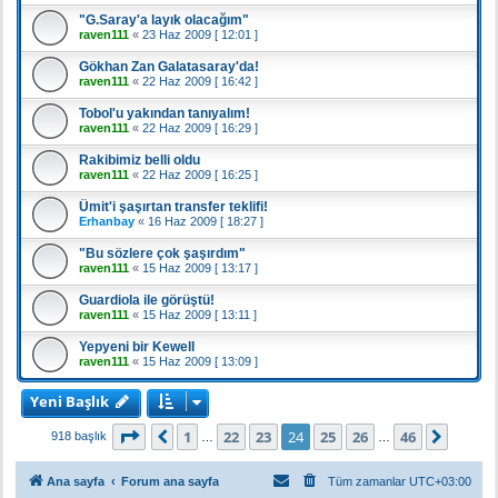
"G.Saray'a layık olacağım"
raven111
«
23 Haz 2009 [ 12:01 ]
Gökhan Zan Galatasaray'da!
raven111
«
22 Haz 2009 [ 16:42 ]
Tobol'u yakından tanıyalım!
raven111
«
22 Haz 2009 [ 16:29 ]
Rakibimiz belli oldu
raven111
«
22 Haz 2009 [ 16:25 ]
Ümit'i şaşırtan transfer teklifi!
Erhanbay
«
16 Haz 2009 [ 18:27 ]
"Bu sözlere çok şaşırdım"
raven111
«
15 Haz 2009 [ 13:17 ]
Guardiola ile görüştü!
raven111
«
15 Haz 2009 [ 13:11 ]
Yepyeni bir Kewell
raven111
«
15 Haz 2009 [ 13:09 ]
Yeni Başlık
24
. sayfa (Toplam
46
sayfa)
1
22
23
24
25
26
46
Önceki
Sonra
918 başlık
…
…
Ana sayfa
Forum ana sayfa
Tüm zamanlar
UTC+03:00