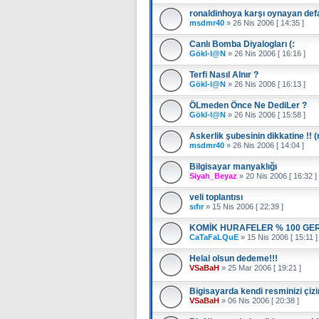
ronaldinhoya karşı oynayan def
msdmr40
»
26 Nis 2006 [ 14:35 ]
Canlı Bomba Diyalogları (:
Gökl-l@N
»
26 Nis 2006 [ 16:16 ]
Terfi Nasıl Alnır ?
Gökl-l@N
»
26 Nis 2006 [ 16:13 ]
ÖLmeden Önce Ne DediLer ?
Gökl-l@N
»
26 Nis 2006 [ 15:58 ]
Askerlik şubesinin dikkatine !!
msdmr40
»
26 Nis 2006 [ 14:04 ]
Bilgisayar manyaklığı
Siyah_Beyaz
»
20 Nis 2006 [ 16:32 ]
veli toplantısı
sıfır
»
15 Nis 2006 [ 22:39 ]
KOMİK HURAFELER % 100 G
CaTaFaLQuE
»
15 Nis 2006 [ 15:11 ]
Helal olsun dedeme!!!
VSaBaH
»
25 Mar 2006 [ 19:21 ]
Bigisayarda kendi resminizi çizi
VSaBaH
»
06 Nis 2006 [ 20:38 ]