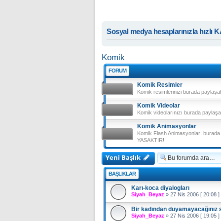
Sosyal medya hesaplarınızla hızlı 
Komik
FORUM
Komik Resimler
Komik resimlerinizi burada paylaşa
Komik Videolar
Komik videolarınızı burada paylaşa
Komik Animasyonlar
Komik Flash Animasyonları burada p
YASAKTIR!!
Yeni Başlık
BAŞLIKLAR
Karı-koca diyalogları
Siyah_Beyaz
»
27 Nis 2006 [ 20:08 ]
Bir kadından duyamayacağınız 
Siyah_Beyaz
»
27 Nis 2006 [ 19:05 ]