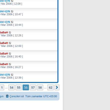
ökl-l@N
 Nis 2006 [ 12:08 ]
ökl-l@N
 Mar 2006 [ 10:47 ]
ökl-l@N
 Mar 2006 [ 10:44 ]
SaBaH
 Mar 2006 [ 12:26 ]
SaBaH
 Mar 2006 [ 12:00 ]
SaBaH
 Mar 2006 [ 16:40 ]
SaBaH
 Mar 2006 [ 16:27 ]
ökl-l@N
 Mar 2006 [ 12:39 ]
ayfa (Toplam
62
sayfa)
1
54
55
56
57
58
62
Önceki
Sonraki
…
…
şın
Çerezleri sil
Tüm zamanlar
UTC+03:00