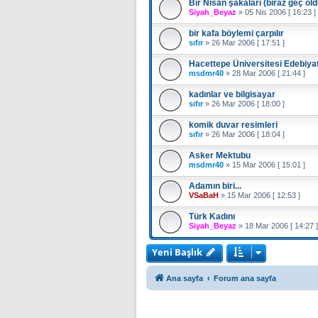
Bir Nisan şakaları (biraz geç ol
Siyah_Beyaz
»
05 Nis 2006 [ 16:23 ]
bir kafa böylemi çarpılır
sıfır
»
26 Mar 2006 [ 17:51 ]
Hacettepe Üniversitesi Edebiyat
msdmr40
»
28 Mar 2006 [ 21:44 ]
kadınlar ve bilgisayar
sıfır
»
26 Mar 2006 [ 18:00 ]
komik duvar resimleri
sıfır
»
26 Mar 2006 [ 18:04 ]
Asker Mektubu
msdmr40
»
15 Mar 2006 [ 15:01 ]
Adamın biri...
VSaBaH
»
15 Mar 2006 [ 12:53 ]
Türk Kadını
Siyah_Beyaz
»
18 Mar 2006 [ 14:27 ]
Yeni Başlık
Ana sayfa
Forum ana sayfa