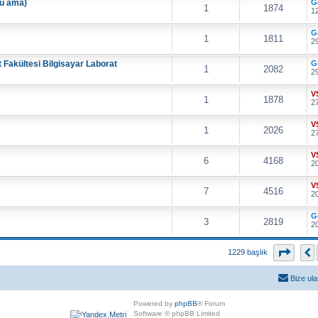
du ama)
G
1
1874
12
G
1
1811
29
 Fakültesi Bilgisayar Laborat
G
1
2082
29
V
1
1878
27
V
1
2026
27
V
6
4168
20
V
7
4516
20
G
3
2819
20
56
. s
1229 başlık
Bize ula
Powered by
phpBB
® Forum
Software © phpBB Limited