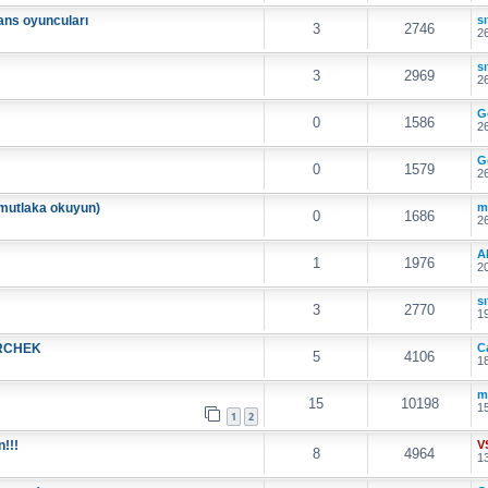
ans oyuncuları
sı
3
2746
26
sı
3
2969
26
G
0
1586
26
G
0
1579
26
 (mutlaka okuyun)
m
0
1686
26
A
1
1976
20
sı
3
2770
19
ERCHEK
C
5
4106
18
m
15
10198
15
1
2
n!!!
V
8
4964
13